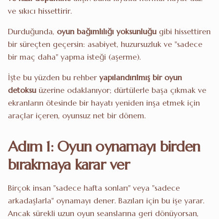
ve sıkıcı hissettirir.
Durduğunda,
oyun bağımlılığı yoksunluğu
gibi hissettiren
bir süreçten geçersin: asabiyet, huzursuzluk ve "sadece
bir maç daha" yapma isteği (aşerme).
İşte bu yüzden bu rehber
yapılandırılmış bir oyun
detoksu
üzerine odaklanıyor; dürtülerle başa çıkmak ve
ekranların ötesinde bir hayatı yeniden inşa etmek için
araçlar içeren, oyunsuz net bir dönem.
Adım 1: Oyun oynamayı birden
bırakmaya karar ver
Birçok insan "sadece hafta sonları" veya "sadece
arkadaşlarla" oynamayı dener. Bazıları için bu işe yarar.
Ancak sürekli uzun oyun seanslarına geri dönüyorsan,