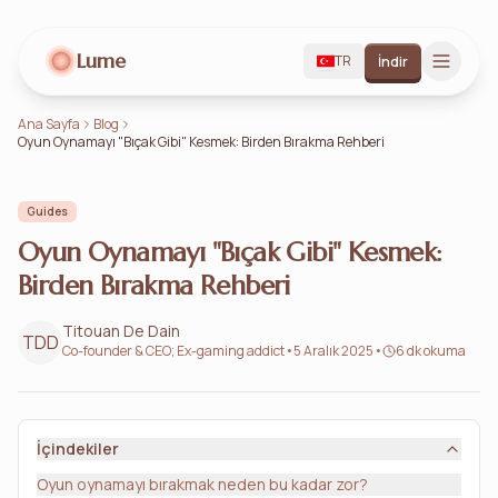
Lume
TR
İndir
Ana Sayfa
Blog
Oyun Oynamayı "Bıçak Gibi" Kesmek: Birden Bırakma Rehberi
Guides
Oyun Oynamayı "Bıçak Gibi" Kesmek:
Birden Bırakma Rehberi
Titouan De Dain
TDD
Co-founder & CEO; Ex-gaming addict
•
5 Aralık 2025
•
6 dk okuma
İçindekiler
Oyun oynamayı bırakmak neden bu kadar zor?