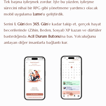
Tek başına iyileşmek zordur. İşte bu yüzden, iyileşme
sürecini nihai bir RPG gibi yönetmene yardımcı olacak
mobil uygulama
Lume
'u geliştirdik.
Serini
1. Gün
'den
365. Gün
'e kadar takip et, gerçek hayat
becerilerinde (Zihin, Beden, Sosyal) XP kazan ve dürtüler
bastırdığında
Acil Durum Butonu
'na bas. Yolculuğunu
anlayan diğer insanlarla bağlantı kur.