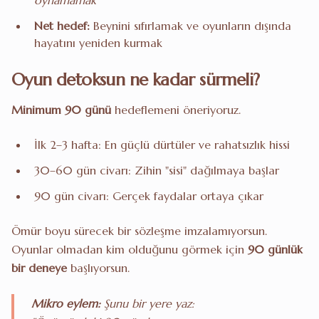
oynamamak
Net hedef:
Beynini sıfırlamak ve oyunların dışında
hayatını yeniden kurmak
Oyun detoksun ne kadar sürmeli?
Minimum 90 günü
hedeflemeni öneriyoruz.
İlk 2–3 hafta: En güçlü dürtüler ve rahatsızlık hissi
30–60 gün civarı: Zihin "sisi" dağılmaya başlar
90 gün civarı: Gerçek faydalar ortaya çıkar
Ömür boyu sürecek bir sözleşme imzalamıyorsun.
Oyunlar olmadan kim olduğunu görmek için
90 günlük
bir deneye
başlıyorsun.
Mikro eylem:
Şunu bir yere yaz: