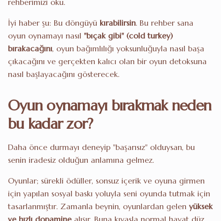
rehberimizi oku.
İyi haber şu: Bu döngüyü
kırabilirsin
. Bu rehber sana
oyun oynamayı nasıl
"bıçak gibi" (cold turkey)
bırakacağını
, oyun bağımlılığı yoksunluğuyla nasıl başa
çıkacağını ve gerçekten kalıcı olan bir oyun detoksuna
nasıl başlayacağını gösterecek.
Oyun oynamayı bırakmak neden
bu kadar zor?
Daha önce durmayı deneyip "başarısız" olduysan, bu
senin iradesiz olduğun anlamına gelmez.
Oyunlar; sürekli ödüller, sonsuz içerik ve oyuna girmen
için yapılan sosyal baskı yoluyla seni oyunda tutmak için
tasarlanmıştır. Zamanla beynin, oyunlardan gelen
yüksek
ve hızlı dopamine
alışır. Buna kıyasla normal hayat düz