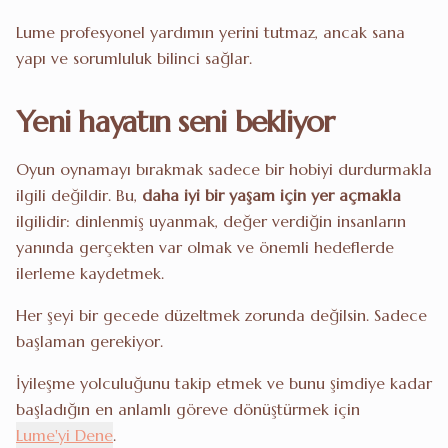
Lume profesyonel yardımın yerini tutmaz, ancak sana
yapı ve sorumluluk bilinci sağlar.
Yeni hayatın seni bekliyor
Oyun oynamayı bırakmak sadece bir hobiyi durdurmakla
ilgili değildir. Bu,
daha iyi bir yaşam için yer açmakla
ilgilidir: dinlenmiş uyanmak, değer verdiğin insanların
yanında gerçekten var olmak ve önemli hedeflerde
ilerleme kaydetmek.
Her şeyi bir gecede düzeltmek zorunda değilsin. Sadece
başlaman gerekiyor.
İyileşme yolculuğunu takip etmek ve bunu şimdiye kadar
başladığın en anlamlı göreve dönüştürmek için
Lume'yi Dene
.