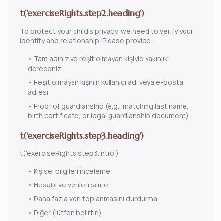
t('exerciseRights.step2.heading')
To protect your child's privacy, we need to verify your
identity and relationship. Please provide:
•
Tam adınız ve reşit olmayan kişiyle yakınlık
dereceniz
•
Reşit olmayan kişinin kullanıcı adı veya e-posta
adresi
• Proof of guardianship (e.g., matching last name,
birth certificate, or legal guardianship document)
t('exerciseRights.step3.heading')
t('exerciseRights.step3.intro')
•
Kişisel bilgileri inceleme
•
Hesabı ve verileri silme
•
Daha fazla veri toplanmasını durdurma
•
Diğer (lütfen belirtin)