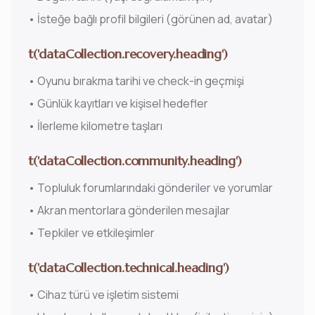
•
İsteğe bağlı profil bilgileri (görünen ad, avatar)
t('dataCollection.recovery.heading')
•
Oyunu bırakma tarihi ve check-in geçmişi
•
Günlük kayıtları ve kişisel hedefler
•
İlerleme kilometre taşları
t('dataCollection.community.heading')
•
Topluluk forumlarındaki gönderiler ve yorumlar
•
Akran mentorlara gönderilen mesajlar
•
Tepkiler ve etkileşimler
t('dataCollection.technical.heading')
•
Cihaz türü ve işletim sistemi