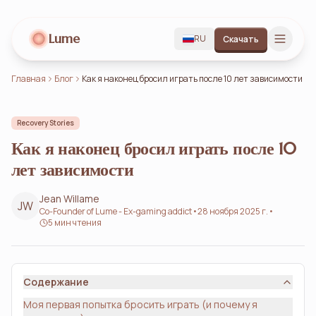
Lume
RU
Скачать
Главная
Блог
Как я наконец бросил играть после 10 лет зависимости
Recovery Stories
Как я наконец бросил играть после 10
лет зависимости
Jean Willame
JW
Co-Founder of Lume - Ex-gaming addict
•
28 ноября 2025 г.
•
5 мин чтения
Содержание
Моя первая попытка бросить играть (и почему я