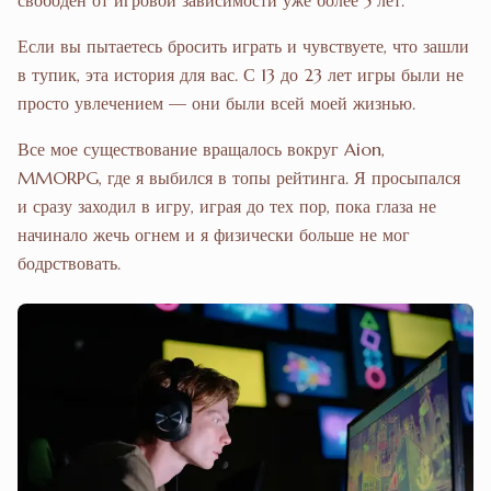
свободен от игровой зависимости уже более 5 лет.
Если вы пытаетесь бросить играть и чувствуете, что зашли
в тупик, эта история для вас. С 13 до 23 лет игры были не
просто увлечением — они были всей моей жизнью.
Все мое существование вращалось вокруг Aion,
MMORPG, где я выбился в топы рейтинга. Я просыпался
и сразу заходил в игру, играя до тех пор, пока глаза не
начинало жечь огнем и я физически больше не мог
бодрствовать.