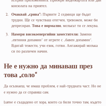
конзолата на приятел.
Очаквай „срива“:
Първите 2 седмици ще бъдат
трудни. Ще се чувстваш отегчен, тревожен, може би
депресиран.
Това е нормално
, мозъкът ти се лекува.
Намери високоенергийни заместители:
Замени
„евтиния допамин“ от игрите с „бавен допамин“.
Вдигай тежести, учи език, готви. Ангажирай мозъка
си по различен начин.
Не е нужно да минаваш през
това „соло“
Да осъзнаеш, че имаш проблем, е най-трудната част. Но не
е нужно да се справяш сам.
Lume е създадено от хора, които са били точно там, където