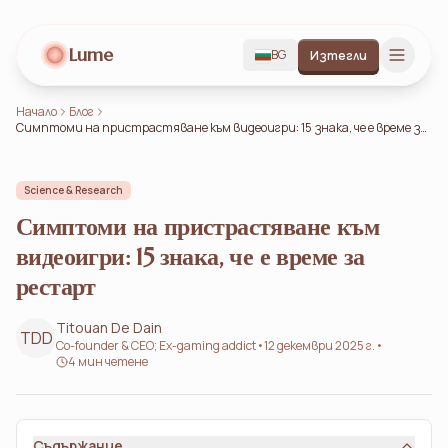
Lume
BG
Изтегли
Начало
Блог
Симптоми на пристрастяване към видеоигри: 15 знака, че е време за
рестарт
Science & Research
Симптоми на пристрастяване към
видеоигри: 15 знака, че е време за
рестарт
Titouan De Dain
TDD
Co-founder & CEO; Ex-gaming addict
•
12 декември 2025 г.
•
4 мин четене
Съдържание