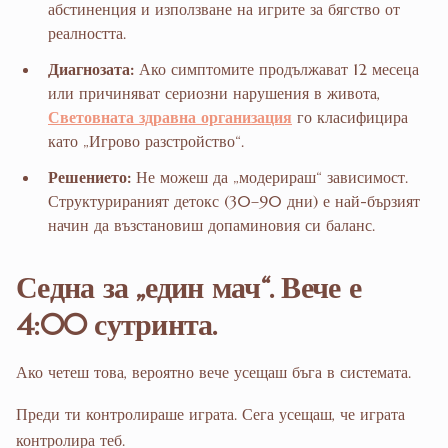
абстиненция и използване на игрите за бягство от
реалността.
Диагнозата:
Ако симптомите продължават 12 месеца
или причиняват сериозни нарушения в живота,
Световната здравна организация
го класифицира
като „Игрово разстройство“.
Решението:
Не можеш да „модерираш“ зависимост.
Структурираният детокс (30–90 дни) е най-бързият
начин да възстановиш допаминовия си баланс.
Седна за „един мач“. Вече е
4:00 сутринта.
Ако четеш това, вероятно вече усещаш бъга в системата.
Преди ти контролираше играта. Сега усещаш, че играта
контролира теб.