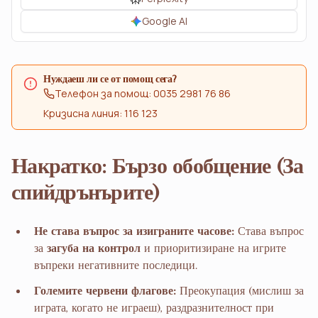
Google AI
Нуждаеш ли се от помощ сега?
Телефон за помощ: 0035 2981 76 86
Кризисна линия: 116 123
Накратко: Бързо обобщение (За
спийдрънърите)
Не става въпрос за изиграните часове:
Става въпрос
за
загуба на контрол
и приоритизиране на игрите
въпреки негативните последици.
Големите червени флагове:
Преокупация (мислиш за
играта, когато не играеш), раздразнителност при