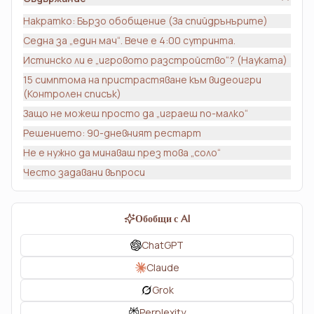
Накратко: Бързо обобщение (За спийдрънърите)
Седна за „един мач“. Вече е 4:00 сутринта.
Истинско ли е „игровото разстройство“? (Науката)
15 симптома на пристрастяване към видеоигри
(Контролен списък)
Защо не можеш просто да „играеш по-малко“
Решението: 90-дневният рестарт
Не е нужно да минаваш през това „соло“
Често задавани въпроси
Обобщи с AI
ChatGPT
Claude
Grok
Perplexity