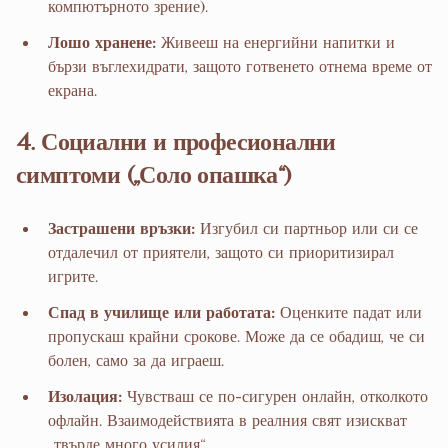
компютърното зрение).
Лошо хранене:
Живееш на енергийни напитки и
бързи въглехидрати, защото готвенето отнема време от
екрана.
4. Социални и професионални
симптоми („Соло опашка“)
Застрашени връзки:
Изгубил си партньор или си се
отдалечил от приятели, защото си приоритизирал
игрите.
Спад в училище или работата:
Оценките падат или
пропускаш крайни срокове. Може да се обадиш, че си
болен, само за да играеш.
Изолация:
Чувстваш се по-сигурен онлайн, отколкото
офлайн. Взаимодействията в реалния свят изискват
„твърде много усилия“.