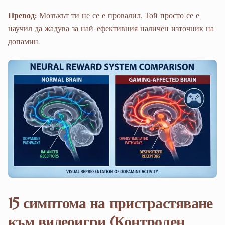
Превод:
Мозъкът ти не се е провалил. Той просто се е
научил да жадува за най-ефективния наличен източник на
допамин.
15 симптома на пристрастяване
към видеоигри (Контролен