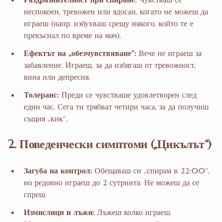
неспокоен, тревожен или ядосан, когато не можеш да
играеш (напр. избухваш срещу някого, който те е
прекъснал по време на мач).
Ефектът на „обезчувствяване“:
Вече не играеш за
забавление. Играеш, за да избягаш от тревожност,
вина или депресия.
Толеранс:
Преди се чувстваше удовлетворен след
един час. Сега ти трябват четири часа, за да получиш
същия „кик“.
2. Поведенчески симптоми („Цикълът“)
Загуба на контрол:
Обещаваш си „спирам в 22:00“,
но редовно играеш до 2 сутринта. Не можеш да се
спреш.
Измислици и лъжи:
Лъжеш колко играеш.