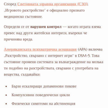
Според
Световната здравна организация (СЗО)
,
„Игровото разстройство“ е официално признато
медицинско състояние.
Определя се от
нарушен контрол
— когато играта взема
превес над други житейски интереси, въпреки че
причинява вреда.
Американската психиатрична асоциация
(APA) включва
„Разстройство, свързано с интернет игри“ в DSM-5. Това
състояние променя системата за възнаграждение на мозъка
ти подобно на разстройствата, свързани с употребата на
вещества, създавайки:
Бързо ескалиращи допаминови пикове
Компулсивни поведенчески цикли
Физически симптоми на абстиненция