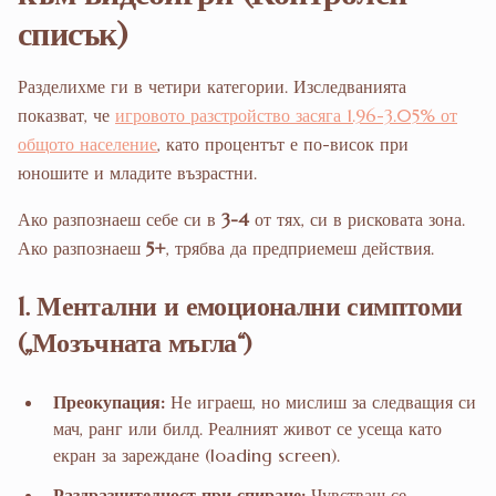
списък)
Разделихме ги в четири категории. Изследванията
показват, че
игровото разстройство засяга 1.96-3.05% от
общото население
, като процентът е по-висок при
юношите и младите възрастни.
Ако разпознаеш себе си в
3-4
от тях, си в рисковата зона.
Ако разпознаеш
5+
, трябва да предприемеш действия.
1. Ментални и емоционални симптоми
(„Мозъчната мъгла“)
Преокупация:
Не играеш, но мислиш за следващия си
мач, ранг или билд. Реалният живот се усеща като
екран за зареждане (loading screen).
Раздразнителност при спиране:
Чувстваш се