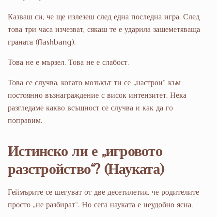
Казваш си, че ще излезеш след една последна игра. След
това три часа изчезват, сякаш те е ударила зашеметяваща
граната (flashbang).
Това не е мързел. Това не е слабост.
Това се случва, когато мозъкът ти се „настрои“ към
постоянно възнаграждение с висок интензитет. Нека
разгледаме какво всъщност се случва и как да го
поправим.
Истинско ли е „игровото
разстройство“? (Науката)
Геймърите се шегуват от две десетилетия, че родителите
просто „не разбират“. Но сега науката е неудобно ясна.