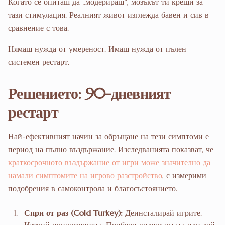
Когато се опиташ да „модерираш“, мозъкът ти крещи за
тази стимулация. Реалният живот изглежда бавен и сив в
сравнение с това.
Нямаш нужда от умереност. Имаш нужда от пълен
системен рестарт.
Решението: 90-дневният
рестарт
Най-ефективният начин за обръщане на тези симптоми е
период на пълно въздържание. Изследванията показват, че
краткосрочното въздържание от игри може значително да
намали симптомите на игрово разстройство
, с измерими
подобрения в самоконтрола и благосъстоянието.
Спри от раз (Cold Turkey):
Деинсталирай игрите.
Изтрий приложенията. Прибери видеокартата или дай