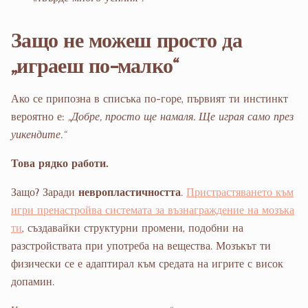
Защо не можеш просто да
„играеш по-малко“
Ако се припозна в списъка по-горе, първият ти инстинкт
вероятно е:
„Добре, просто ще намаля. Ще играя само през
уикендите.“
Това рядко работи.
Защо? Заради
невропластичността
.
Пристрастяването към
игри пренастройва системата за възнаграждение на мозъка
ти
, създавайки структурни промени, подобни на
разстройствата при употреба на вещества. Мозъкът ти
физически се е адаптирал към средата на игрите с висок
допамин.