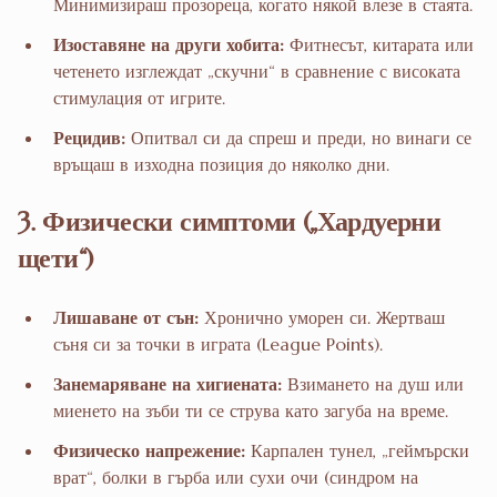
Минимизираш прозореца, когато някой влезе в стаята.
Изоставяне на други хобита:
Фитнесът, китарата или
четенето изглеждат „скучни“ в сравнение с високата
стимулация от игрите.
Рецидив:
Опитвал си да спреш и преди, но винаги се
връщаш в изходна позиция до няколко дни.
3. Физически симптоми („Хардуерни
щети“)
Лишаване от сън:
Хронично уморен си. Жертваш
съня си за точки в играта (League Points).
Занемаряване на хигиената:
Взимането на душ или
миенето на зъби ти се струва като загуба на време.
Физическо напрежение:
Карпален тунел, „геймърски
врат“, болки в гърба или сухи очи (синдром на