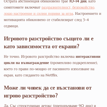
Острата абстиненция обикновено трае
10-14 дни
, като
симптомите включват
раздразнителност, безпокойство,
лошо настроение и силни пориви за игра
. Настроението и
мотивацията обикновено се стабилизират след 3-4
седмици.
Игровото разстройство същото ли е
като зависимостта от екрани?
Не точно. Игровото разстройство включва
интерактивни
цикли на възнаграждение
(променливо подкрепление),
което го прави по-мощно от пасивното използване на
екран, като гледането на Netflix.
Може ли човек да се възстанови от
игрово разстройство?
Да. Със структуриран детокс (препоръчваме 90 дни) и