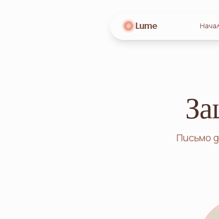
Lume
Нача
За
Письмо д