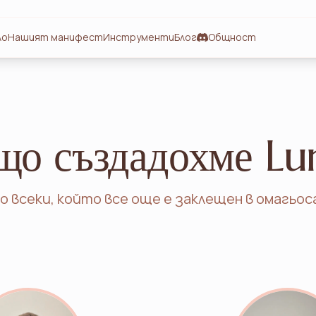
ло
Нашият манифест
Инструменти
Блог
Общност
що създадохме L
о всеки, който все още е заклещен в омагьос