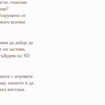
исти, гонихме
ище?
Разрушено от
окато всички
няма да дойде да
т ни застива,
 събудим на 30
зките с игровите
ща, каквото и да
яха жестоки.