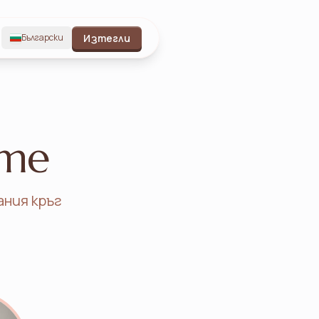
Български
Изтегли
ume
ания кръг