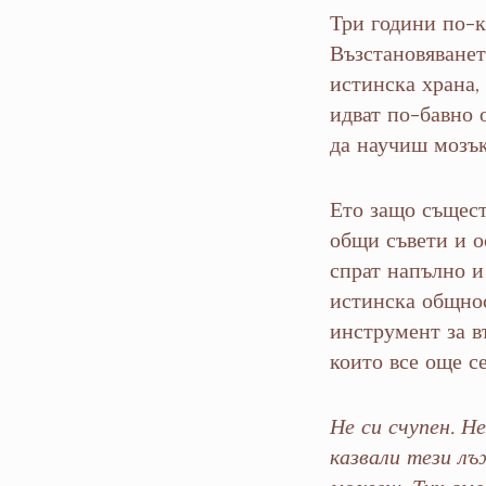
Три години по-к
Възстановяванет
истинска храна,
идват по-бавно 
да научиш мозък
Ето защо същест
общи съвети и о
спрат напълно и
истинска общнос
инструмент за въ
които все още се
Не си счупен. Н
казвали тези лъ