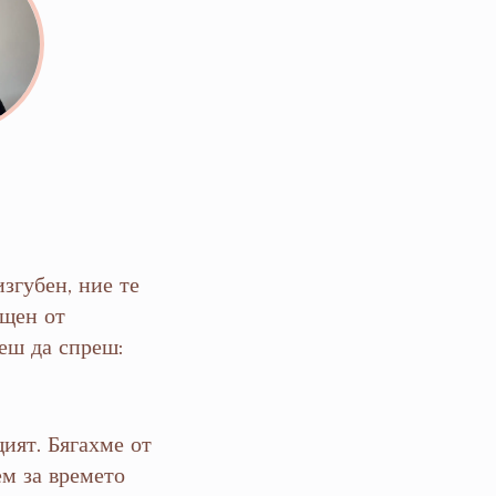
изгубен, ние те
ощен от
жеш да спреш:
ият. Бягахме от
ем за времето