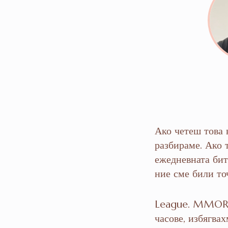
Ако четеш това в
разбираме. Ако 
ежедневната бит
ние сме били точ
League. MMORPG
часове, избягва