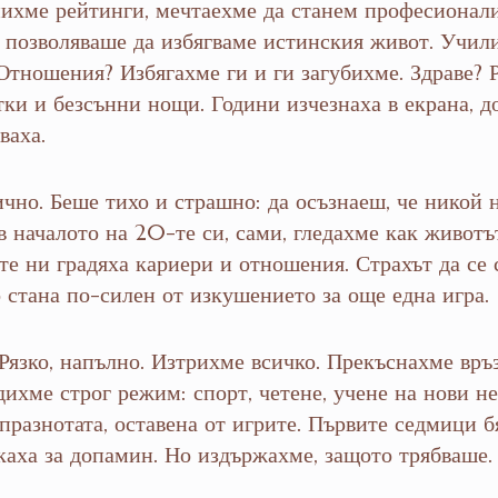
нихме рейтинги, мечтаехме да станем професионал
и позволяваше да избягваме истинския живот. Учил
Отношения? Избягахме ги и ги загубихме. Здраве? 
ки и безсънни нощи. Години изчезнаха в екрана, д
ваха.
чно. Беше тихо и страшно: да осъзнаеш, че никой 
в началото на 20-те си, сами, гледахме как животъ
те ни градяха кариери и отношения. Страхът да се
 стана по-силен от изкушението за още една игра.
 Рязко, напълно. Изтрихме всичко. Прекъснахме връ
дихме строг режим: спорт, четене, учене на нови не
 празнотата, оставена от игрите. Първите седмици б
аха за допамин. Но издържахме, защото трябваше.