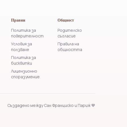
Правни
Общност
Политика за
Родителско
поверителност
съгласие
Условия за
Правила на
ползване
общността
Политика за
бисквитки
Лицензионно
споразумение
Създадено между Сан Франциско и Париж 🤎