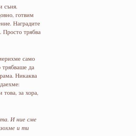
и съня.
овно, готвим
ение. Наградите
. Просто трябва
америхме само
о трябваше да
грама. Никаква
ждаехме:
 това, за хора,
нта. И ние сме
зохме и ти