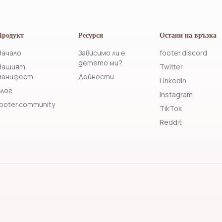
Продукт
Ресурси
Остани на връзка
Начало
Зависимо ли е
footer.discord
детето ми?
Нашият
Twitter
манифест
Дейности
LinkedIn
Блог
Instagram
footer.community
TikTok
Reddit