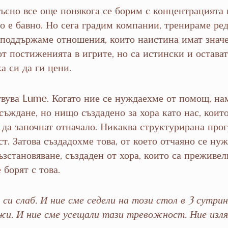
ъсно все още понякога се борим с концентрацията 
о е бавно. Но сега градим компании, тренираме ред
 поддържаме отношения, които наистина имат знач
от постиженията в игрите, но са истински и остават
а си да ги цени.
вува Lume. Когато ние се нуждаехме от помощ, н
съждане, но нищо създадено за хора като нас, коит
 да започнат отначало. Никаква структурирана про
т. Затова създадохме това, от което отчаяно се ну
зстановяване, създаден от хора, които са преживели
 борят с това.
е си слаб. И ние сме седели на този стол в 3 сутри
жи. И ние сме усещали тази тревожност. Ние изля