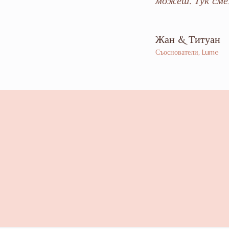
можеш. Тук сме
Жан
&
Титуан
Съоснователи, Lume