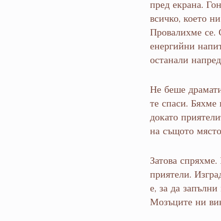
пред екрана. Го
всичко, което н
Провалихме се. 
енергийни напит
останали напред
Не беше драмати
те спаси. Бяхме 
докато приятели
на същото място
Затова спряхме.
приятели. Изгра
е, за да запълни
Мозъците ни вик