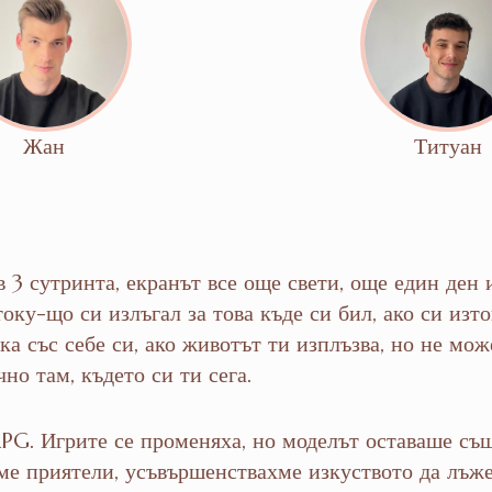
Жан
Титуан
 3 сутринта, екранът все още свети, още един ден 
току-що си излъгал за това къде си бил, ако си изт
ка със себе си, ако животът ти изплъзва, но не мо
но там, където си ти сега.
. Игрите се променяха, но моделът оставаше същ
хме приятели, усъвършенствахме изкуството да лъж