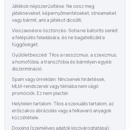
Játékok népszerűsítése: Ne ossz meg
játékneveket, képernyőmentéseket, streameket
vagy bármit, ami a játékot dicsőíti.
Visszaesésre ösztönzés: Soha ne bátoríts senkit
a felépülés feladására, és ne bagatellizáld a
függőségét.
Gyűlöletbeszéd: Tilos a rasszizmus, a szexizmus,
a homofóbia, a transzfóbia és bármilyen egyéb
diszkrimináció.
Spam vagy önreklám: Nincsenek hirdetések,
MLM-rendszerek vagy témába nem vágó
promóciók. Ez nem piactér.
Helytelen tartalom: Tilos a szexuális tartalom, az
erőszakos ábrázolás vagy a felkavaró anyagok
közzététele.
Doxxing (személyes adatok kiszivárogtatása):