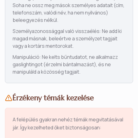
Soha ne ossz meg mások személyes adatait (cím,
telefonszám, valódi név, ha nem nyilvános)
beleegyezés nélkül.
Személyazonossággal való visszaélés: Ne add ki
magad másnak, beleértve a személyzet tagjait
vagy a kortárs mentorokat.
Manipuláció: Ne kelts bűntudatot, ne alkalmazz
gaslightingot (érzelmi bántalmazást), és ne
manipuláld a közösség tagjait.
Érzékeny témák kezelése
A felépülés gyakran nehéz témák megvitatásával
jár. Így kezelheted őket biztonságosan: