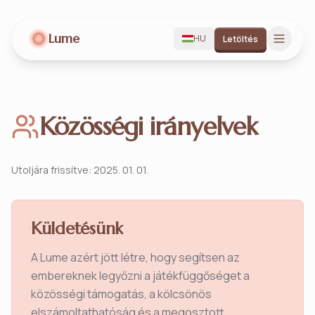
Lume
HU
Letöltés
Közösségi irányelvek
Utoljára frissítve
:
2025. 01. 01.
Küldetésünk
A Lume azért jött létre, hogy segítsen az
embereknek legyőzni a játékfüggőséget a
közösségi támogatás, a kölcsönös
elszámoltathatóság és a megosztott