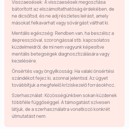
Visszaesések: A visszaesések megosztása
bátorított az elszámoltathatóság érdekében, de
ne dicsőítsd, és ne adj részletes leírást, amely
másokat felkavarhat vagy sóvárgást válthat ki.
Mentális egészség: Rendben van, ha beszélsz a
depresszióval, szorongással stb. kapcsolatos
küzdelmeidről, de mi nem vagyunk képesítve
mentális betegségek diagnosztizálására vagy
kezelésére.
Önsértés vagy öngyilkosság: Ha valaki önsértési
szándékot fejez ki, azonnal jelentsd. Az ügyet
továbbítjuk a megfelelő kríziskezelő forrásokhoz.
Szerhasználat: Közösségünkben sokan küzdenek
többféle függőséggel. A támogatást szívesen
látjuk, de a szerhasználatra vonatkozó konkrét
útmutatást nem.