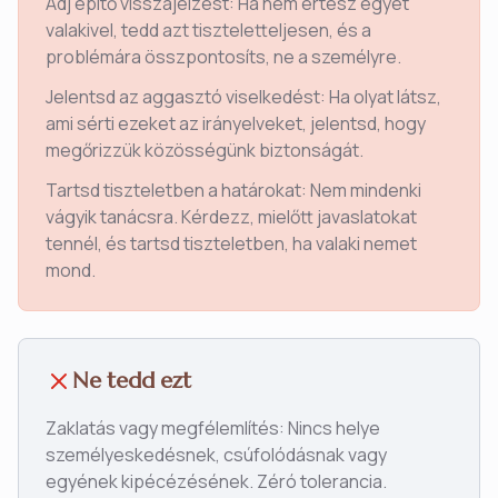
Adj építő visszajelzést: Ha nem értesz egyet
valakivel, tedd azt tiszteletteljesen, és a
problémára összpontosíts, ne a személyre.
Jelentsd az aggasztó viselkedést: Ha olyat látsz,
ami sérti ezeket az irányelveket, jelentsd, hogy
megőrizzük közösségünk biztonságát.
Tartsd tiszteletben a határokat: Nem mindenki
vágyik tanácsra. Kérdezz, mielőtt javaslatokat
tennél, és tartsd tiszteletben, ha valaki nemet
mond.
Ne tedd ezt
Zaklatás vagy megfélemlítés: Nincs helye
személyeskedésnek, csúfolódásnak vagy
egyének kipécézésének. Zéró tolerancia.