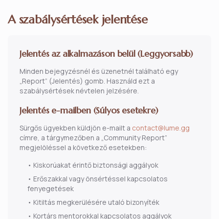
A szabálysértések jelentése
Jelentés az alkalmazáson belül (Leggyorsabb)
Minden bejegyzésnél és üzenetnél található egy
„Report” (Jelentés) gomb. Használd ezt a
szabálysértések névtelen jelzésére.
Jelentés e-mailben (Súlyos esetekre)
Sürgős ügyekben küldjön e-mailt a
contact@lume.gg
címre, a tárgymezőben a „Community Report”
megjelöléssel a következő esetekben:
•
Kiskorúakat érintő biztonsági aggályok
•
Erőszakkal vagy önsértéssel kapcsolatos
fenyegetések
•
Kitiltás megkerülésére utaló bizonyíték
•
Kortárs mentorokkal kapcsolatos aggályok