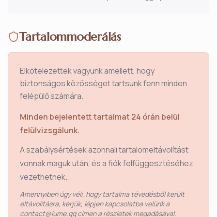
Tartalommoderálás
Elkötelezettek vagyunk amellett, hogy
biztonságos közösséget tartsunk fenn minden
felépülő számára.
Minden bejelentett tartalmat 24 órán belül
felülvizsgálunk.
A szabálysértések azonnali tartalomeltávolítást
vonnak maguk után, és a fiók felfüggesztéséhez
vezethetnek.
Amennyiben úgy véli, hogy tartalma tévedésből került
eltávolításra, kérjük, lépjen kapcsolatba velünk a
contact@lume.gg címen a részletek megadásával.