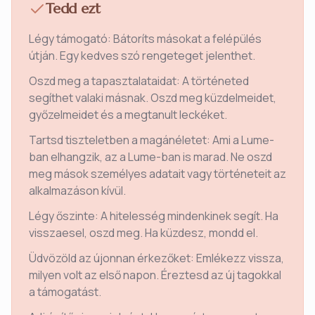
Tedd ezt
Légy támogató: Bátoríts másokat a felépülés
útján. Egy kedves szó rengeteget jelenthet.
Oszd meg a tapasztalataidat: A történeted
segíthet valaki másnak. Oszd meg küzdelmeidet,
győzelmeidet és a megtanult leckéket.
Tartsd tiszteletben a magánéletet: Ami a Lume-
ban elhangzik, az a Lume-ban is marad. Ne oszd
meg mások személyes adatait vagy történeteit az
alkalmazáson kívül.
Légy őszinte: A hitelesség mindenkinek segít. Ha
visszaesel, oszd meg. Ha küzdesz, mondd el.
Üdvözöld az újonnan érkezőket: Emlékezz vissza,
milyen volt az első napon. Éreztesd az új tagokkal
a támogatást.