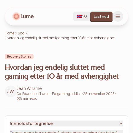
Lume
NO
Last ned
Home
Blog
Hvordan jeg endelig sluttet med gaming etter 10 år med avhengighet
Recovery Stories
Hvordan jeg endelig sluttet med
gaming etter 10 år med avhengighet
Jean Willame
JW
Co-Founder of Lume - Ex-gaming addict
•
28. november 2025
•
5 min read
Innholdsfortegnelse
Første gang jeg prøvde å slutte med gaming (og feilet)