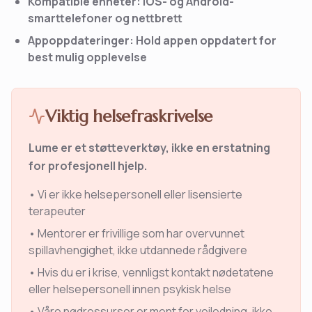
Kompatible enheter: iOS- og Android-
smarttelefoner og nettbrett
Appoppdateringer: Hold appen oppdatert for
best mulig opplevelse
Viktig helsefraskrivelse
Lume er et støtteverktøy, ikke en erstatning
for profesjonell hjelp.
• Vi er ikke helsepersonell eller lisensierte
terapeuter
• Mentorer er frivillige som har overvunnet
spillavhengighet, ikke utdannede rådgivere
• Hvis du er i krise, vennligst kontakt nødetatene
eller helsepersonell innen psykisk helse
• Våre nødressurser er ment for veiledning, ikke