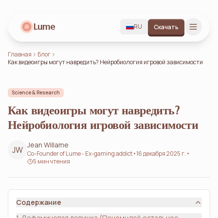
Lume
RU
Скачать
Главная
Блог
Как видеоигры могут навредить? Нейробиология игровой зависимости
Science & Research
Как видеоигры могут навредить?
Нейробиология игровой зависимости
Jean Willame
JW
Co-Founder of Lume - Ex-gaming addict
•
16 декабря 2025 г.
•
5 мин чтения
Содержание
1. Дофаминовая ловушка (Почему всё остальное