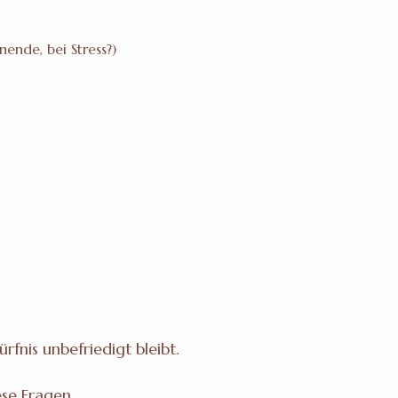
ende, bei Stress?)
fnis unbefriedigt bleibt.
ese Fragen.