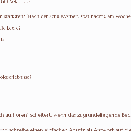
n 60 Sekunden:
 stärksten? (Nach der Schule/Arbeit, spät nachts, am Wochen
 die Leere?
rt
?
olgserlebnisse?
ach aufhören“ scheitert, wenn das zugrundeliegende Bedür
 und schreibe einen einfachen Absatz als Antwort auf di