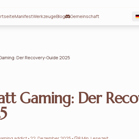
rtseite
Manifest
Werkzeuge
Blog
Gemeinschaft
 Gaming: Der Recovery-Guide 2025
att Gaming: Der Reco
5
gaming addict
•
22. Dezember 2025
•
8 Min. Lesezeit