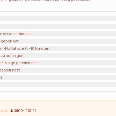
o schlecht anfühlt
gegeben hat
“-Notfallliste (5–10 Minuten)
h zu beruhigen
/Erfolge gespielt hast
espielt hast
st
chland: 0800-1110111