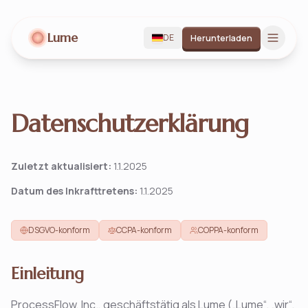
Lume
DE
Herunterladen
Datenschutzerklärung
Zuletzt aktualisiert:
1.1.2025
Datum des Inkrafttretens:
1.1.2025
DSGVO-konform
CCPA-konform
COPPA-konform
Einleitung
ProcessFlow, Inc., geschäftstätig als Lume („Lume“, „wir“,