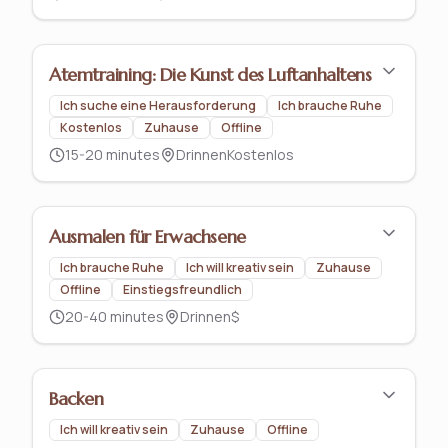
Atemtraining: Die Kunst des Luftanhaltens
Ich suche eine Herausforderung
Ich brauche Ruhe
Kostenlos
Zuhause
Offline
15-20 minutes
Drinnen
Kostenlos
Ausmalen für Erwachsene
Ich brauche Ruhe
Ich will kreativ sein
Zuhause
Offline
Einstiegsfreundlich
20-40 minutes
Drinnen
$
Backen
Ich will kreativ sein
Zuhause
Offline