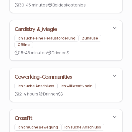
30-45 minutes
Beides
Kostenlos
Cardistry & Magie
Ich suche eine Herausforderung
Zuhause
Offline
15-45 minutes
Drinnen
$
Coworking-Communities
Ich suche Anschluss
Ich will kreativ sein
2-4 hours
Drinnen
$$
CrossFit
Ich brauche Bewegung
Ich suche Anschluss