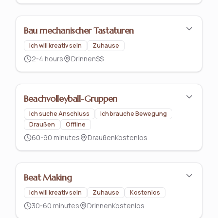
Bau mechanischer Tastaturen
Ich will kreativ sein
Zuhause
2-4 hours
Drinnen
$$
Beachvolleyball-Gruppen
Ich suche Anschluss
Ich brauche Bewegung
Draußen
Offline
60-90 minutes
Draußen
Kostenlos
Beat Making
Ich will kreativ sein
Zuhause
Kostenlos
30-60 minutes
Drinnen
Kostenlos