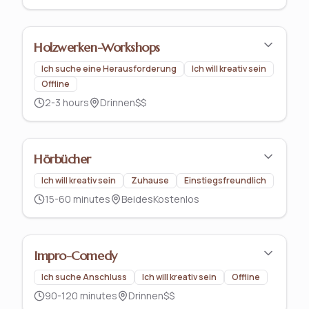
Holzwerken-Workshops
Ich suche eine Herausforderung
Ich will kreativ sein
Offline
2-3 hours
Drinnen
$$
Hörbücher
Ich will kreativ sein
Zuhause
Einstiegsfreundlich
15-60 minutes
Beides
Kostenlos
Impro-Comedy
Ich suche Anschluss
Ich will kreativ sein
Offline
90-120 minutes
Drinnen
$$