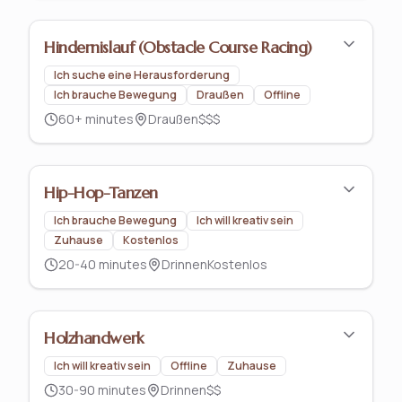
Hindernislauf (Obstacle Course Racing)
Ich suche eine Herausforderung
Ich brauche Bewegung
Draußen
Offline
60+ minutes
Draußen
$$$
Hip-Hop-Tanzen
Ich brauche Bewegung
Ich will kreativ sein
Zuhause
Kostenlos
20-40 minutes
Drinnen
Kostenlos
Holzhandwerk
Ich will kreativ sein
Offline
Zuhause
30-90 minutes
Drinnen
$$