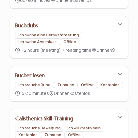
60-90 minutes
Drinnen
Kostenlos
Buchclubs
Ich suche eine Herausforderung
Ich suche Anschluss
Offline
1-2 hours (meeting) + reading time
Drinnen
$
Bücher lesen
Ich brauche Ruhe
Zuhause
Offline
Kostenlos
15-30 minutes
Drinnen
Kostenlos
Calisthenics Skill-Training
Ich brauche Bewegung
Ich will kreativ sein
Kostenlos
Zuhause
Offline