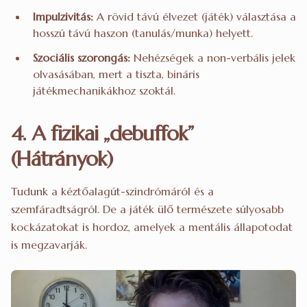
Impulzivitás:
A rövid távú élvezet (játék) választása a
hosszú távú haszon (tanulás/munka) helyett.
Szociális szorongás:
Nehézségek a non-verbális jelek
olvasásában, mert a tiszta, bináris
játékmechanikákhoz szoktál.
4. A fizikai „debuffok”
(Hátrányok)
Tudunk a kéztőalagút-szindrómáról és a
szemfáradtságról. De a játék ülő természete súlyosabb
kockázatokat is hordoz, amelyek a mentális állapotodat
is megzavarják.