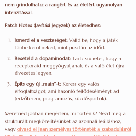
nem grindolhatsz a rangért és az életért ugyanolyan
intenzitással.
Patch Notes (Javítási jegyzék) az életedhez:
Ismerd el a veszteséget:
Valld be, hogy a játék
többe kerül neked, mint pusztán az időd.
Reseteld a dopaminodat:
Tarts szünetet, hogy a
receptoraid meggyógyuljanak, és a való élet újra
élvezetes legyen.
Építs egy új „main”-t:
Keress egy valós
elfoglaltságot, ami hasonló fejlődésélményt ad
(edzőterem, programozás, küzdősportok).
Szeretnéd jobban megérteni, mi történik? Nézd meg a
strukturált megközelítésünket az azonnali leálláshoz,
vagy
olvasd el Jean személyes történetét a szabadulásról