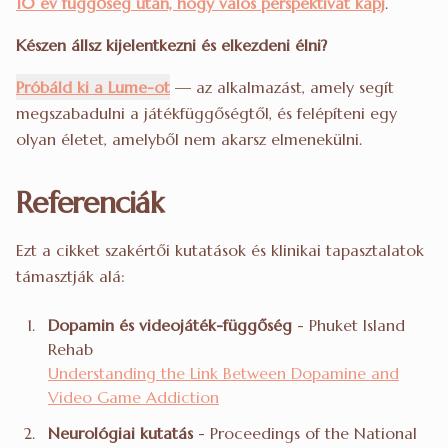
10 év függőség után, hogy valós perspektívát kapj
.
Készen állsz kijelentkezni és elkezdeni élni?
Próbáld ki a Lume-ot
— az alkalmazást, amely segít
megszabadulni a játékfüggőségtől, és felépíteni egy
olyan életet, amelyből nem akarsz elmenekülni.
Referenciák
Ezt a cikket szakértői kutatások és klinikai tapasztalatok
támasztják alá:
Dopamin és videojáték-függőség
- Phuket Island
Rehab
Understanding the Link Between Dopamine and
Video Game Addiction
Neurológiai kutatás
- Proceedings of the National