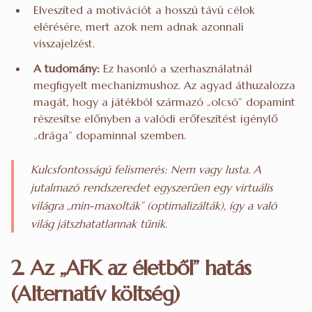
Elveszíted a motivációt a hosszú távú célok
elérésére, mert azok nem adnak azonnali
visszajelzést.
A tudomány:
Ez hasonló a szerhasználatnál
megfigyelt mechanizmushoz. Az agyad áthuzalozza
magát, hogy a játékból származó „olcsó” dopamint
részesítse előnyben a valódi erőfeszítést igénylő
„drága” dopaminnal szemben.
Kulcsfontosságú felismerés: Nem vagy lusta. A
jutalmazó rendszeredet egyszerűen egy virtuális
világra „min-maxolták” (optimalizálták), így a való
világ játszhatatlannak tűnik.
2. Az „AFK az életből” hatás
(Alternatív költség)