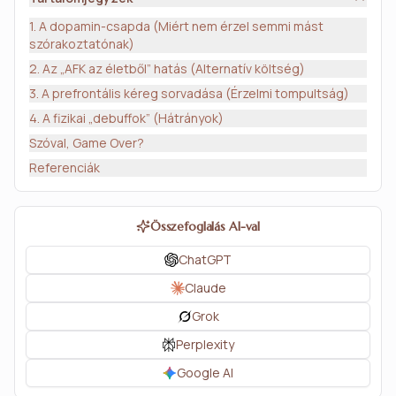
1. A dopamin-csapda (Miért nem érzel semmi mást
szórakoztatónak)
2. Az „AFK az életből” hatás (Alternatív költség)
3. A prefrontális kéreg sorvadása (Érzelmi tompultság)
4. A fizikai „debuffok” (Hátrányok)
Szóval, Game Over?
Referenciák
Összefoglalás AI-val
ChatGPT
Claude
Grok
Perplexity
Google AI