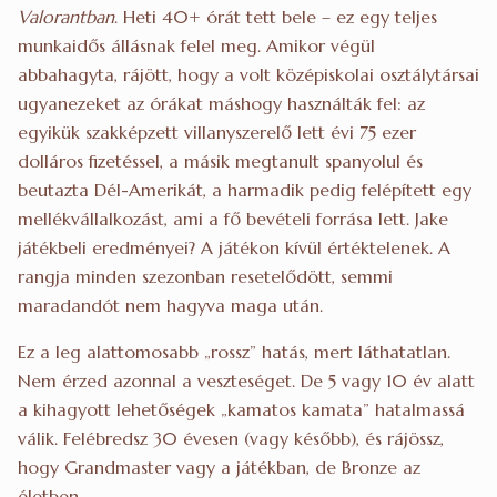
Valorantban
. Heti 40+ órát tett bele – ez egy teljes
munkaidős állásnak felel meg. Amikor végül
abbahagyta, rájött, hogy a volt középiskolai osztálytársai
ugyanezeket az órákat máshogy használták fel: az
egyikük szakképzett villanyszerelő lett évi 75 ezer
dolláros fizetéssel, a másik megtanult spanyolul és
beutazta Dél-Amerikát, a harmadik pedig felépített egy
mellékvállalkozást, ami a fő bevételi forrása lett. Jake
játékbeli eredményei? A játékon kívül értéktelenek. A
rangja minden szezonban resetelődött, semmi
maradandót nem hagyva maga után.
Ez a leg alattomosabb „rossz” hatás, mert láthatatlan.
Nem érzed azonnal a veszteséget. De 5 vagy 10 év alatt
a kihagyott lehetőségek „kamatos kamata” hatalmassá
válik. Felébredsz 30 évesen (vagy később), és rájössz,
hogy Grandmaster vagy a játékban, de Bronze az
életben.