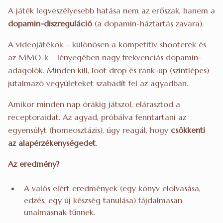
A játék legveszélyesebb hatása nem az erőszak, hanem a
dopamin-diszreguláció
(a dopamin-háztartás zavara).
A videojátékok – különösen a kompetitív shooterek és
az MMO-k – lényegében nagy frekvenciás dopamin-
adagolók. Minden kill, loot drop és rank-up (szintlépes)
jutalmazó vegyületeket szabadít fel az agyadban.
Amikor minden nap órákig játszol, elárasztod a
receptoraidat. Az agyad, próbálva fenntartani az
egyensúlyt (homeosztázis), úgy reagál, hogy
csökkenti
az alapérzékenységedet
.
Az eredmény?
A valós elért eredmények (egy könyv elolvasása,
edzés, egy új készség tanulása) fájdalmasan
unalmasnak tűnnek.