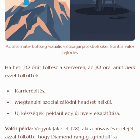
Az alternatív költség vizuális valósága: játékbeli siker kontra valós
fejlődés
Ha heti 30 órát töltesz a szerveren, az 30 óra, amit
nem
ezzel töltöttél:
Karrierépítés.
Megtanulni szocializálódni headset nélkül.
Új készségek, például egy új nyelv elsajátítása.
Valós példa:
Vegyük Jake-et (28), aki a húszas évei elejét
azzal töltötte, hogy Diamond rangig „grindolt” a