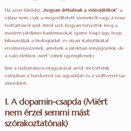
Ha azon tűnődsz,
„hogyan árthatnak a videojátékok”
, a
válasz nem csak a megerőltetett szemekről vagy a rossz
testtartásról szól. Arról szól, hogyan tervezték meg a
modern játékmechanizmusokat (game loop) úgy, hogy
kihasználják a biológiádat, és olyan statisztikákat
eredményezzenek, amelyek a játékban lenyűgözőek, de
a való életben „nerf”-elnek (gyengítenek).
Íme a tudományos magyarázat arról, mi történik
valójában a hardverrel (az agyaddal) és a szoftverrel (az
elméddel).
1. A dopamin-csapda (Miért
nem érzel semmi mást
szórakoztatónak)