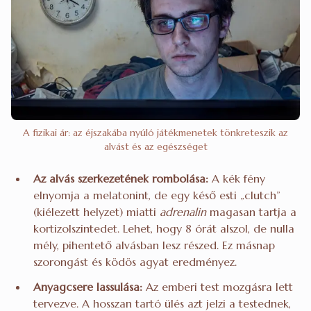
A fizikai ár: az éjszakába nyúló játékmenetek tönkreteszik az
alvást és az egészséget
Az alvás szerkezetének rombolása:
A kék fény
elnyomja a melatonint, de egy késő esti „clutch”
(kiélezett helyzet) miatti
adrenalin
magasan tartja a
kortizolszintedet. Lehet, hogy 8 órát alszol, de nulla
mély, pihentető alvásban lesz részed. Ez másnap
szorongást és ködös agyat eredményez.
Anyagcsere lassulása:
Az emberi test mozgásra lett
tervezve. A hosszan tartó ülés azt jelzi a testednek,