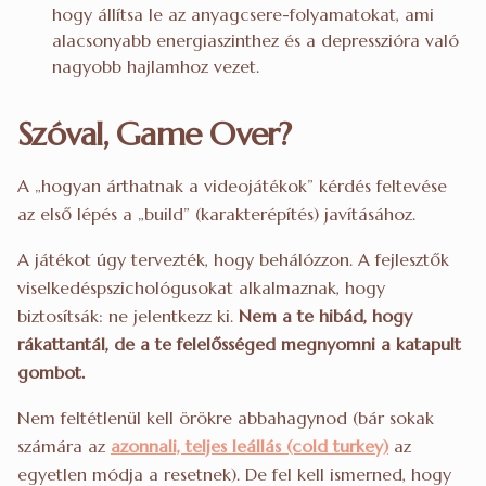
hogy állítsa le az anyagcsere-folyamatokat, ami
alacsonyabb energiaszinthez és a depresszióra való
nagyobb hajlamhoz vezet.
Szóval, Game Over?
A „hogyan árthatnak a videojátékok” kérdés feltevése
az első lépés a „build” (karakterépítés) javításához.
A játékot úgy tervezték, hogy behálózzon. A fejlesztők
viselkedéspszichológusokat alkalmaznak, hogy
biztosítsák: ne jelentkezz ki.
Nem a te hibád, hogy
rákattantál, de a te felelősséged megnyomni a katapult
gombot.
Nem feltétlenül kell örökre abbahagynod (bár sokak
számára az
azonnali, teljes leállás (cold turkey)
az
egyetlen módja a resetnek). De fel kell ismerned, hogy