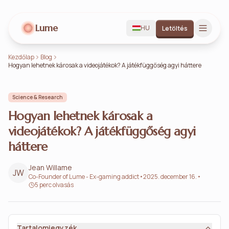
Lume
HU
Letöltés
Kezdőlap
Blog
Hogyan lehetnek károsak a videojátékok? A játékfüggőség agyi háttere
Science & Research
Hogyan lehetnek károsak a
videojátékok? A játékfüggőség agyi
háttere
Jean Willame
JW
Co-Founder of Lume - Ex-gaming addict
•
2025. december 16.
•
5 perc olvasás
Tartalomjegyzék