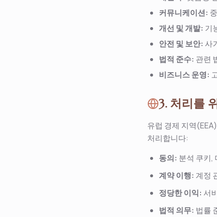
커뮤니케이션:
중
개선 및 개발:
기능
안전 및 보안:
사
법적 준수:
관련 
비즈니스 운영:
고
3. 처리를 
유럽 경제 지역(EEA
처리합니다:
동의:
분석 쿠키,
계약 이행:
계정 
정당한 이익:
서비
법적 의무:
법률 