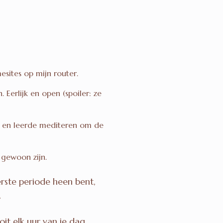
esites op mijn router.
Eerlijk en open (spoiler: ze
op en leerde mediteren om de
 gewoon zijn.
rste periode heen bent,
.
ooit elk uur van je dag