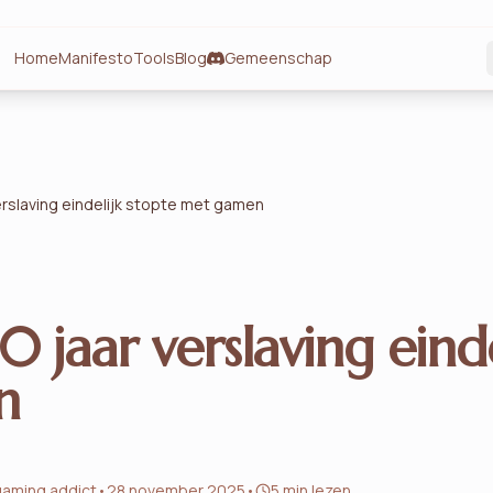
Home
Manifesto
Tools
Blog
Gemeenschap
verslaving eindelijk stopte met gamen
0 jaar verslaving einde
n
gaming addict
•
28 november 2025
•
5 min lezen