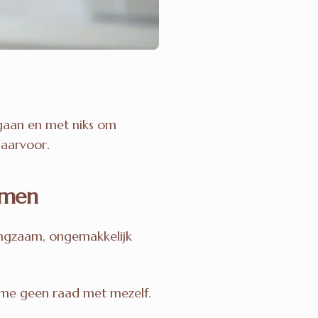
gaan en met niks om
daarvoor.
amen
angzaam, ongemakkelijk
t me geen raad met mezelf.