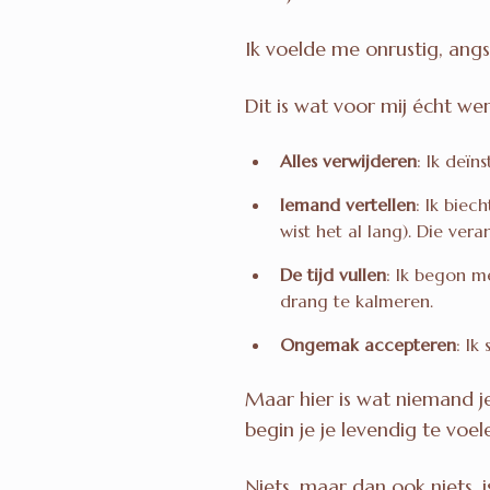
Ik voelde me onrustig, angsti
Dit is wat voor mij écht wer
Alles verwijderen
: Ik deïn
Iemand vertellen
: Ik biec
wist het al lang). Die ver
De tijd vullen
: Ik begon m
drang te kalmeren.
Ongemak accepteren
: Ik
Maar hier is wat niemand j
begin je je levendig te vo
Niets, maar dan ook niets, i