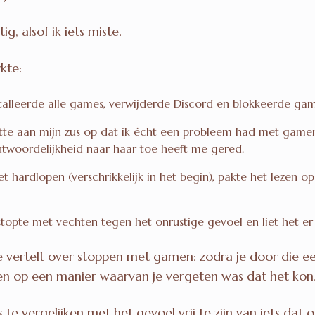
g, alsof ik iets miste.
kte:
stalleerde alle games, verwijderde Discord en blokkeerde gam
htte aan mijn zus op dat ik écht een probleem had met gamen. 
antwoordelijkheid naar haar toe heeft me gered.
et hardlopen (verschrikkelijk in het begin), pakte het lezen 
 stopte met vechten tegen het onrustige gevoel en liet het er
e vertelt over stoppen met gamen: zodra je door die ee
elen op een manier waarvan je vergeten was dat het kon
s te vergelijken met het gevoel vrij te zijn van iets dat 