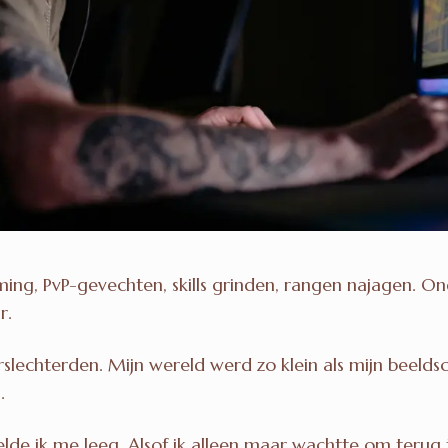
ming, PvP-gevechten, skills grinden, rangen najagen. On
r.
rslechterden. Mijn wereld werd zo klein als mijn beeldsc
.
oelde ik me leeg. Alsof ik alleen maar wachtte om terug 