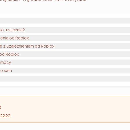
zo uzależnia?
enia od Roblox
e z uzależnieniem od Roblox
 od Roblox
pomocy
to sam
3
 2222