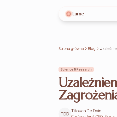
Lume
Strona główna
Blog
Uzależnie
Science & Research
Uzależnien
Zagrożenia
Titouan De Dain
TDD
Co-founder & CEO; Ex-gam