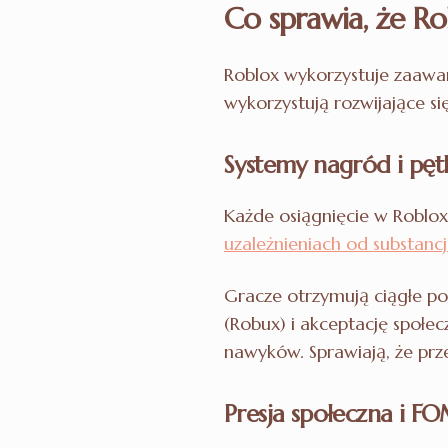
Co sprawia, że Ro
Roblox wykorzystuje zaaw
wykorzystują rozwijające si
Systemy nagród i pę
Każde osiągnięcie w Roblo
uzależnieniach od substancj
Gracze otrzymują ciągłe p
(Robux) i akceptację społe
nawyków. Sprawiają, że prz
Presja społeczna i F