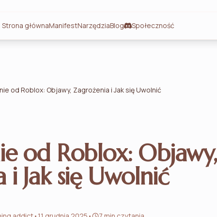
Strona główna
Manifest
Narzędzia
Blog
Społeczność
nie od Roblox: Objawy, Zagrożenia i Jak się Uwolnić
ie od Roblox: Objawy,
 i Jak się Uwolnić
ing addict
•
11 grudnia 2025
•
7 min czytania