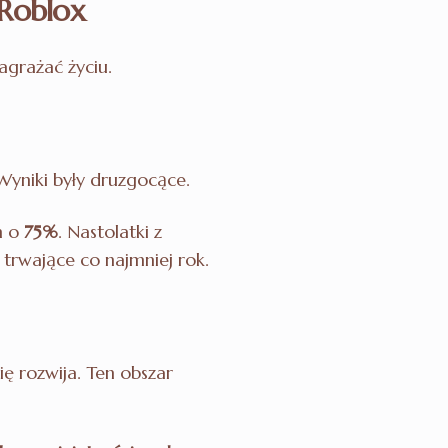
 Roblox
grażać życiu.
 Wyniki były druzgocące.
h o
75%
. Nastolatki z
trwające co najmniej rok.
ię rozwija. Ten obszar