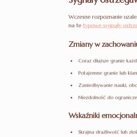
Wczesne rozpoznanie uzależ
na te
typowe sygnały ostrz
Zmiany w zachowani
Coraz dłuższe granie każ
Potajemne granie lub kła
Zaniedbywanie nauki, ob
Niezdolność do ogranicz
Wskaźniki emocjonal
Skrajna drażliwość lub zło