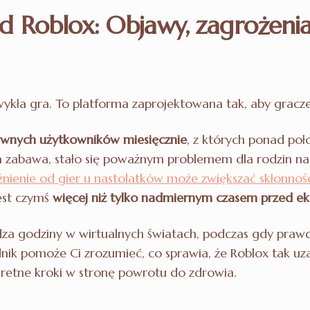
d Roblox: Objawy, zagrożenia i
zwykła gra. To platforma zaprojektowana tak, aby gracze 
ywnych użytkowników miesięcznie
, z których ponad poło
na zabawa, stało się poważnym problemem dla rodzin na
żnienie od gier u nastolatków może zwiększać skłonnoś
jest czymś
więcej niż tylko nadmiernym czasem przed e
spędza godziny w wirtualnych światach, podczas gdy prawd
dnik pomoże Ci zrozumieć, co sprawia, że Roblox tak uz
retne kroki w stronę powrotu do zdrowia.