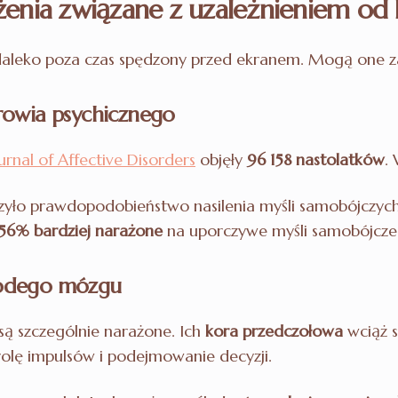
enia związane z uzależnieniem od
aleko poza czas spędzony przed ekranem. Mogą one za
rowia psychicznego
rnal of Affective Disorders
objęły
96 158 nastolatków
.
szyło prawdopodobieństwo nasilenia myśli samobójczyc
56% bardziej narażone
na uporczywe myśli samobójcze 
odego mózgu
są szczególnie narażone. Ich
kora przedczołowa
wciąż s
lę impulsów i podejmowanie decyzji.