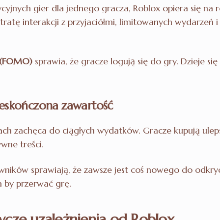
yjnych gier dla jednego gracza, Roblox opiera się na r
tratę interakcji z przyjaciółmi, limitowanych wydarzeń 
m (FOMO)
sprawia, że gracze logują się do gry. Dzieje si
nieskończona zawartość
ch zachęca do ciągłych wydatków. Gracze kupują ulep
ywne treści.
ników sprawiają, że zawsze jest coś nowego do odkryci
 by przerwać grę.
wcze uzależnienia od Roblox