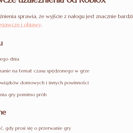
nienia sprawia, że wyjście z nałogu jest znacznie bard
egawcze i objawy
.
u
dego dnia
manie na temat czasu spędzonego w grze
owiązków domowych i innych powinności
enia gry pomimo prób
ne
ść, gdy prosi się o przerwanie gry