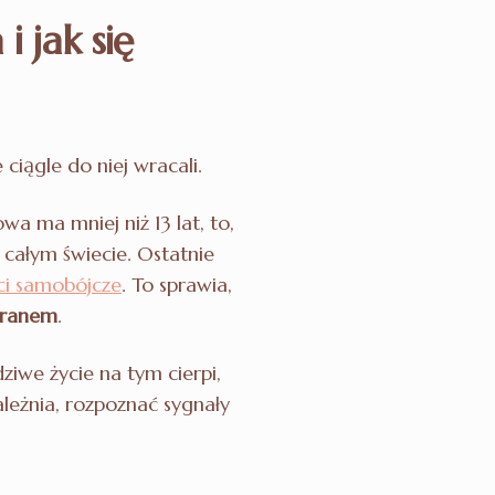
 jak się
ciągle do niej wracali.
wa ma mniej niż 13 lat, to,
 całym świecie. Ostatnie
ci samobójcze
. To sprawia,
kranem
.
ziwe życie na tym cierpi,
ależnia, rozpoznać sygnały