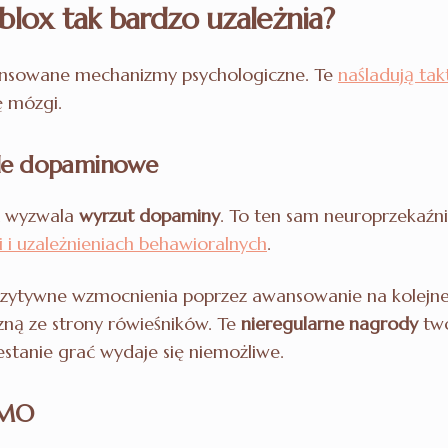
blox tak bardzo uzależnia?
ansowane mechanizmy psychologiczne. Te
naśladują ta
ę mózgi.
tle dopaminowe
x wyzwala
wyrzut dopaminy
. To ten sam neuroprzekaźnik
i i uzależnieniach behawioralnych
.
ozytywne wzmocnienia poprzez awansowanie na kolejne
czną ze strony rówieśników. Te
nieregularne nagrody
two
estanie grać wydaje się niemożliwe.
OMO