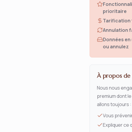
Fonctionnali
prioritaire
Tarification
Annulation f
Données en s
ou annulez
À propos de l
Nous nous engag
premium dont le
allons toujours :
Vous prévenir
Expliquer ce