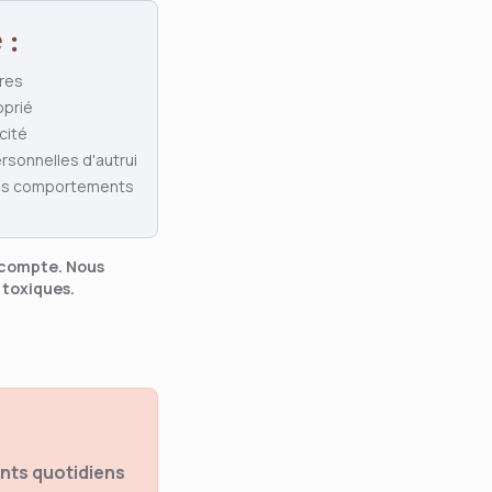
 :
tres
oprié
cité
rsonnelles d'autrui
des comportements
e compte. Nous
 toxiques.
ints quotidiens