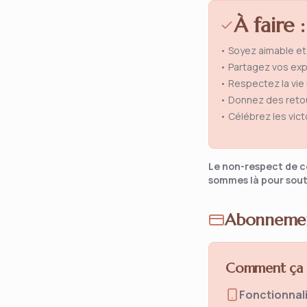
À faire :
• Soyez aimable et 
• Partagez vos ex
• Respectez la vie
• Donnez des retou
• Célébrez les vic
Le non-respect de ce
sommes là pour sout
Abonnement
Comment ça 
Fonctionnali