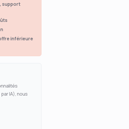
, support
oûts
on
ffre inférieure
nnalités
par IA), nous