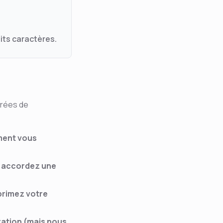
its caractères.
trées de
ement vous
us accordez une
primez votre
ration (mais nous