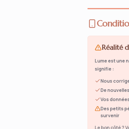
Conditio
Réalité
Lume est une n
signifie :
Nous corrig
De nouvelles
Vos données 
Des petits 
survenir
Le bon côté ? 