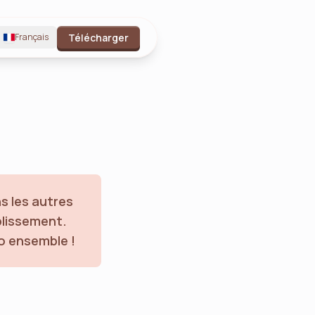
Français
Télécharger
s les autres
blissement.
o ensemble !