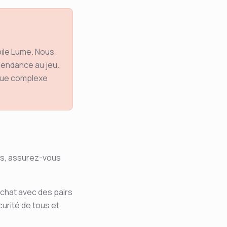
bile Lume. Nous
pendance au jeu.
ique complexe
ans, assurez-vous
 chat avec des pairs
curité de tous et