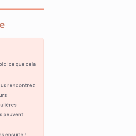
me
ici ce que cela
ous rencontrez
urs
ulières
rs peuvent
s ensuite !