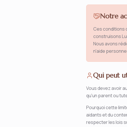
Notre a
Ces conditions c
construisons Lu
Nous avons rédig
n'aide personne 
Qui peut ut
Vous devez avoir au
qu'un parent ou tute
Pourquoi cette limi
aidants et du conte
respecter les lois s