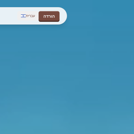
הורדה
עברית