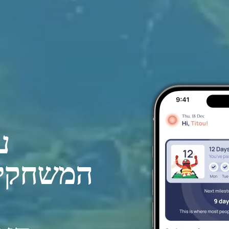
ע
המשחקים