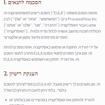
1. הסכמה לתנאים
הסכם רישיון למשתמש קצה זה ("EULA") מהווה הסכם משפטי
בינך ("המשתמש", "אתה" או "שלך") לבין ProcessFlow, Inc.
("החברה", "אנו", "שלנו" או "אותנו") עבור האפליקציה Lume
("האפליקציה"), הכוללת תוכנת מחשב ועשויה לכלול מדיה נלווית,
חומרים מודפסים ותיעוד מקוון או אלקטרוני.
על ידי הורדה, התקנה או שימוש באפליקציה, אתה מסכים להיות
מחויב לתנאי הסכם EULA זה. אם אינך מסכים לתנאי הסכם
EULA זה, אל תוריד, תתקין או תשתמש באפליקציה.
2. הענקת רישיון
בכפוף לציותך להסכם EULA זה, אנו מעניקים לך רישיון מוגבל, לא
בלעדי, בלתי ניתן להעברה והניתן לביטול ל:
להוריד ולהתקין את האפליקציה במכשירים שבבעלותך או