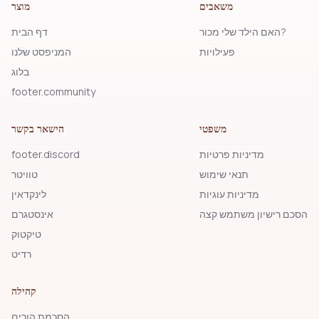
משאבים
מוצר
האם הילד שלי מכור?
דף הבית
פעילויות
המניפסט שלנו
בלוג
footer.community
משפטי
הישאר בקשר
מדיניות פרטיות
footer.discord
תנאי שימוש
טוויטר
מדיניות עוגיות
לינקדאין
הסכם רישיון משתמש קצה
אינסטגרם
טיקטוק
רדיט
קהילה
הסכמת הורים