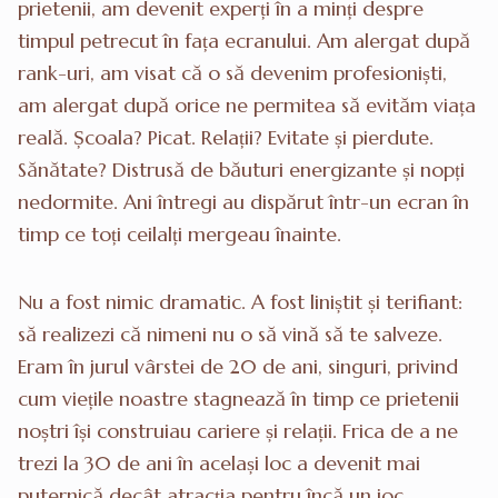
prietenii, am devenit experți în a minți despre
timpul petrecut în fața ecranului. Am alergat după
rank-uri, am visat că o să devenim profesioniști,
am alergat după orice ne permitea să evităm viața
reală. Școala? Picat. Relații? Evitate și pierdute.
Sănătate? Distrusă de băuturi energizante și nopți
nedormite. Ani întregi au dispărut într-un ecran în
timp ce toți ceilalți mergeau înainte.
Nu a fost nimic dramatic. A fost liniștit și terifiant:
să realizezi că nimeni nu o să vină să te salveze.
Eram în jurul vârstei de 20 de ani, singuri, privind
cum viețile noastre stagnează în timp ce prietenii
noștri își construiau cariere și relații. Frica de a ne
trezi la 30 de ani în același loc a devenit mai
puternică decât atracția pentru încă un joc.