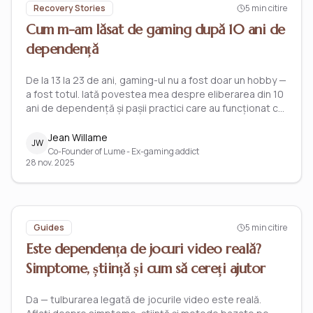
Recovery Stories
5 min citire
Cum m-am lăsat de gaming după 10 ani de
dependență
De la 13 la 23 de ani, gaming-ul nu a fost doar un hobby —
a fost totul. Iată povestea mea despre eliberarea din 10
ani de dependență și pașii practici care au funcționat cu
adevărat.
Jean Willame
JW
Co-Founder of Lume - Ex-gaming addict
28 nov. 2025
Guides
5 min citire
Este dependența de jocuri video reală?
Simptome, știință și cum să cereți ajutor
Da — tulburarea legată de jocurile video este reală.