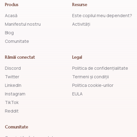
Produs
Resurse
Acasă
Este copilul meu dependent?
Manifestul nostru
Activități
Blog
Comunitate
Rămâi conectat
Legal
Discord
Politica de confidențialitate
Twitter
Termeni și condiții
LinkedIn
Politica cookie-urilor
Instagram
EULA
TikTok
Reddit
Comunitate