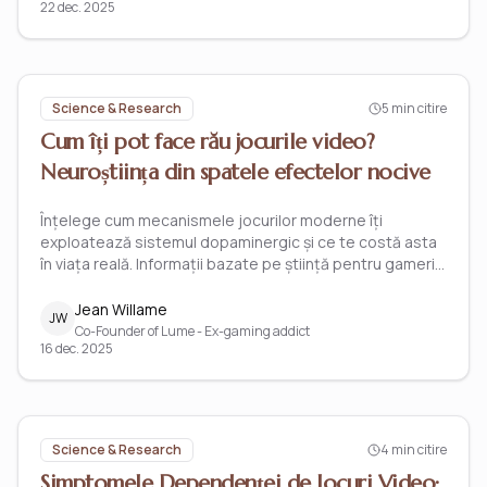
22 dec. 2025
Science & Research
5 min citire
Cum îți pot face rău jocurile video?
Neuroștiința din spatele efectelor nocive
Înțelege cum mecanismele jocurilor moderne îți
exploatează sistemul dopaminergic și ce te costă asta
în viața reală. Informații bazate pe știință pentru gamerii
care resimt efectele.
Jean Willame
JW
Co-Founder of Lume - Ex-gaming addict
16 dec. 2025
Science & Research
4 min citire
Simptomele Dependenței de Jocuri Video: