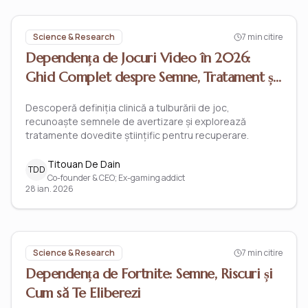
Science & Research
7 min citire
Dependența de Jocuri Video în 2026:
Ghid Complet despre Semne, Tratament și
Recuperare
Descoperă definiția clinică a tulburării de joc,
recunoaște semnele de avertizare și explorează
tratamente dovedite științific pentru recuperare.
Titouan De Dain
TDD
Co-founder & CEO; Ex-gaming addict
28 ian. 2026
Science & Research
7 min citire
Dependența de Fortnite: Semne, Riscuri și
Cum să Te Eliberezi