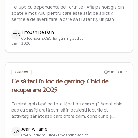
Te lupți cu dependența de Fortnite? Află psihologia din
spatele motivului pentru care este atât de adictiv,
semnele de avertizare la care să fii atent și un plan
dovedit în 5 pași pentru a renunța brusc și a-ți recâștiga
viața.
Titouan De Dain
TDD
Co-founder & CEO; Ex-gaming addict
5 ian. 2026
Guides
8 min citire
Ce să faci în loc de gaming: Ghid de
recuperare 2025
Te simți gol după ce te-ai lăsat de gaming? Acest ghid
pas cu pas îți arată cum să înlocuiești jocurile cu
activități sănătoase care oferă calm, conexiune și
progres, fără să te bazezi pe motivație.
Jean Willame
JW
Co-Founder of Lume - Ex-gaming addict