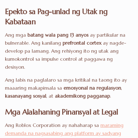
Epekto sa Pag-unlad ng Utak ng
Kabataan
Ang mga
batang wala pang 13 anyos
ay partikular na
bulnerable. Ang kanilang
prefrontal cortex
ay nagde-
develop pa lamang. Ang rehiyong ito ng utak ang
kumokontrol sa impulse control at paggawa ng
desisyon.
Ang labis na paglalaro sa mga kritikal na taong ito ay
maaaring makapinsala sa
emosyonal na regulasyon
,
kasanayang sosyal
, at
akademikong pagganap
.
Mga Alalahaning Pinansyal at Legal
Ang Roblox Corporation ay nahaharap sa
maraming
demanda na nagsasabing ang platform ay sadyang