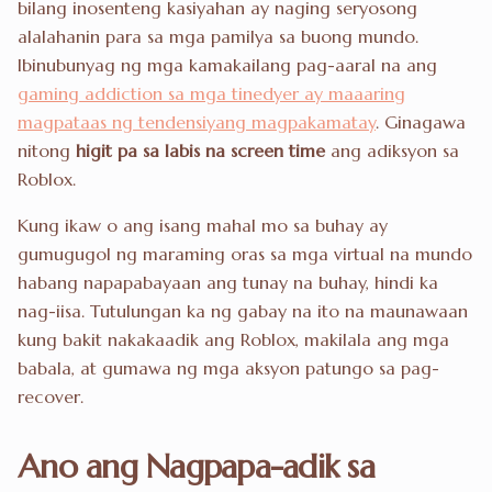
bilang inosenteng kasiyahan ay naging seryosong
alalahanin para sa mga pamilya sa buong mundo.
Ibinubunyag ng mga kamakailang pag-aaral na ang
gaming addiction sa mga tinedyer ay maaaring
magpataas ng tendensiyang magpakamatay
. Ginagawa
nitong
higit pa sa labis na screen time
ang adiksyon sa
Roblox.
Kung ikaw o ang isang mahal mo sa buhay ay
gumugugol ng maraming oras sa mga virtual na mundo
habang napapabayaan ang tunay na buhay, hindi ka
nag-iisa. Tutulungan ka ng gabay na ito na maunawaan
kung bakit nakakaadik ang Roblox, makilala ang mga
babala, at gumawa ng mga aksyon patungo sa pag-
recover.
Ano ang Nagpapa-adik sa