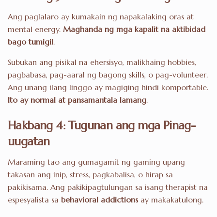
Ang paglalaro ay kumakain ng napakalaking oras at
mental energy.
Maghanda ng mga kapalit na aktibidad
bago tumigil
.
Subukan ang pisikal na ehersisyo, malikhaing hobbies,
pagbabasa, pag-aaral ng bagong skills, o pag-volunteer.
Ang unang ilang linggo ay magiging hindi komportable.
Ito ay normal at pansamantala lamang
.
Hakbang 4: Tugunan ang mga Pinag-
uugatan
Maraming tao ang gumagamit ng gaming upang
takasan ang inip, stress, pagkabalisa, o hirap sa
pakikisama. Ang pakikipagtulungan sa isang therapist na
espesyalista sa
behavioral addictions
ay makakatulong.