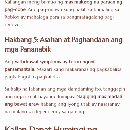
Kailangan mong bumuo ng
mas malusog na paraan ng
pag-cope
. Ang pag-unawa kung bakit ka bumaling sa
Roblox ay mahalaga para sa pangmatagalang pag-
recover.
Hakbang 5: Asahan at Paghandaan ang
mga Pananabik
Ang
withdrawal symptoms ay totoo ngunit
pansamantala
. Maaari kang makaranas ng pagkabalisa,
pagkabagot, o pagkaiirita.
Sa halip na labanan ang mga damdaming ito, tanggapin
ang mga ito at hayaang lumipas.
Nagiging mas madali
ang bawat araw
habang ang iyong utak ay nasasanay
na malayo sa dependency sa gaming.
Kailan Dapat Humingi ng