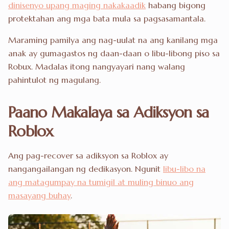
dinisenyo upang maging nakakaadik
habang bigong
protektahan ang mga bata mula sa pagsasamantala.
Maraming pamilya ang nag-uulat na ang kanilang mga
anak ay gumagastos ng daan-daan o libu-libong piso sa
Robux. Madalas itong nangyayari nang walang
pahintulot ng magulang.
Paano Makalaya sa Adiksyon sa
Roblox
Ang pag-recover sa adiksyon sa Roblox ay
nangangailangan ng dedikasyon. Ngunit
libu-libo na
ang matagumpay na tumigil at muling binuo ang
masayang buhay
.