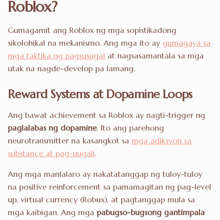
Roblox?
Gumagamit ang Roblox ng mga sopistikadong
sikolohikal na mekanismo. Ang mga ito ay
gumagaya sa
mga taktika ng pagsusugal
at nagsasamantala sa mga
utak na nagde-develop pa lamang.
Reward Systems at Dopamine Loops
Ang bawat achievement sa Roblox ay nagti-trigger ng
paglalabas ng dopamine
. Ito ang parehong
neurotransmitter na kasangkot sa
mga adiksyon sa
substance at pag-uugali
.
Ang mga manlalaro ay nakatatanggap ng tuloy-tuloy
na positive reinforcement sa pamamagitan ng pag-level
up, virtual currency (Robux), at pagtanggap mula sa
mga kaibigan. Ang mga
pabugso-bugsong gantimpala