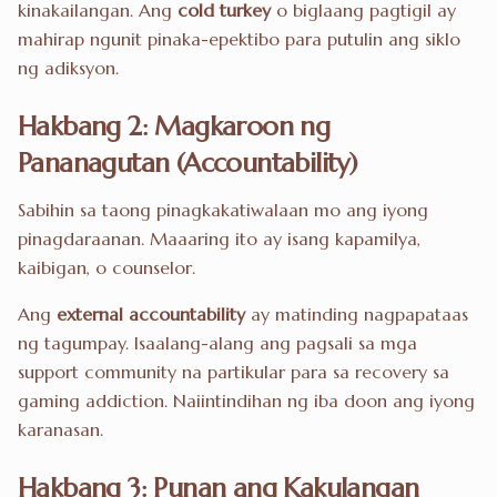
kinakailangan. Ang
cold turkey
o biglaang pagtigil ay
mahirap ngunit pinaka-epektibo para putulin ang siklo
ng adiksyon.
Hakbang 2: Magkaroon ng
Pananagutan (Accountability)
Sabihin sa taong pinagkakatiwalaan mo ang iyong
pinagdaraanan. Maaaring ito ay isang kapamilya,
kaibigan, o counselor.
Ang
external accountability
ay matinding nagpapataas
ng tagumpay. Isaalang-alang ang pagsali sa mga
support community na partikular para sa recovery sa
gaming addiction. Naiintindihan ng iba doon ang iyong
karanasan.
Hakbang 3: Punan ang Kakulangan