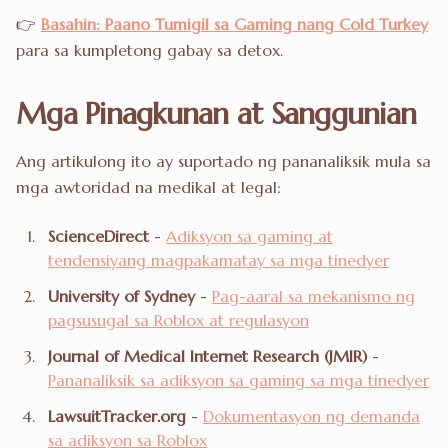
👉
Basahin: Paano Tumigil sa Gaming nang Cold Turkey
para sa kumpletong gabay sa detox.
Mga Pinagkunan at Sanggunian
Ang artikulong ito ay suportado ng pananaliksik mula sa
mga awtoridad na medikal at legal:
ScienceDirect
-
Adiksyon sa gaming at
tendensiyang magpakamatay sa mga tinedyer
University of Sydney
-
Pag-aaral sa mekanismo ng
pagsusugal sa Roblox at regulasyon
Journal of Medical Internet Research (JMIR)
-
Pananaliksik sa adiksyon sa gaming sa mga tinedyer
LawsuitTracker.org
-
Dokumentasyon ng demanda
sa adiksyon sa Roblox