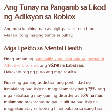
Ang Tunay na Panganib sa Likod
ng Adiksyon sa Roblox
Ang mga kahihinatnan ay higit pa sa screen time.
Maaari itong maging banta sa buhay.
Mga Epekto sa Mental Health
Pinag-aralan ng
pananaliksik na inilathala sa Journal of
Affective Disorders
ang
96,158 na kabataan
.
Nakakadurog ng puso ang mga resulta.
Pinaas ng gaming addiction ang posibilidad ng
lumalalang pag-iisip na magpakamatay nang
75%
. Ang
mga kabataang may gaming disorder ay
56% na mas
malamang
makaranas ng paulit-ulit na pag-iisip na
magpakamatay sa loob ng hindi bababa sa isang taon.