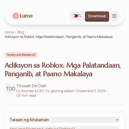
Lume
TL
Download
Home
Blog
Adiksyon sa Roblox: Mga Palatandaan, Panganib, at Paano Makalaya
Science & Research
Adiksyon sa Roblox: Mga Palatandaan,
Panganib, at Paano Makalaya
Titouan De Dain
TDD
Co-founder & CEO; Ex-gaming addict
•
Disyembre 11, 2025
•
7 min read
Talaan ng Nilalaman
Ano ang Nagpapa-adik sa Roblox?