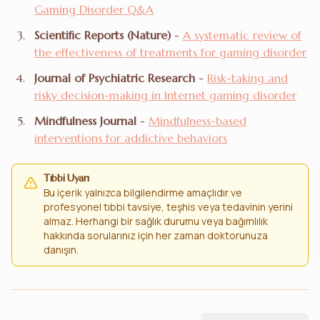
Gaming Disorder Q&A
Scientific Reports (Nature)
-
A systematic review of
the effectiveness of treatments for gaming disorder
Journal of Psychiatric Research
-
Risk-taking and
risky decision-making in Internet gaming disorder
Mindfulness Journal
-
Mindfulness-based
interventions for addictive behaviors
Tıbbi Uyarı
Bu içerik yalnızca bilgilendirme amaçlıdır ve
profesyonel tıbbi tavsiye, teşhis veya tedavinin yerini
almaz. Herhangi bir sağlık durumu veya bağımlılık
hakkında sorularınız için her zaman doktorunuza
danışın.