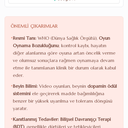
ÖNEMLI ÇIKARIMLAR
•
Resmi Tanı:
WHO (Dünya Sağlık Örgütü),
Oyun
Oynama Bozukluğunu
; kontrol kaybı, hayatın
diğer alanlarına göre oyuna artan öncelik verme
ve olumsuz sonuçlara rağmen oynamaya devam
etme ile tanımlanan klinik bir durum olarak kabul
eder.
•
Beyin Bilimi:
Video oyunları, beynin
dopamin ödül
sistemini
ele geçirerek madde bağımlılığına
benzer bir yüksek uyarılma ve tolerans döngüsü
yaratır.
•
Kanıtlanmış Tedaviler:
Bilişsel Davranışçı Terapi
(BDT)
, genellikle dürtüleri ve tetikleyicileri