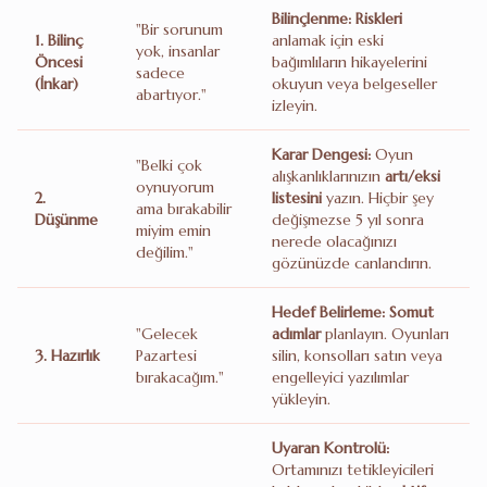
Bilinçlenme:
Riskleri
"Bir sorunum
1. Bilinç
anlamak için eski
yok, insanlar
Öncesi
bağımlıların hikayelerini
sadece
(İnkar)
okuyun veya belgeseller
abartıyor."
izleyin.
Karar Dengesi:
Oyun
"Belki çok
alışkanlıklarınızın
artı/eksi
oynuyorum
2.
listesini
yazın. Hiçbir şey
ama bırakabilir
Düşünme
değişmezse 5 yıl sonra
miyim emin
nerede olacağınızı
değilim."
gözünüzde canlandırın.
Hedef Belirleme:
Somut
"Gelecek
adımlar
planlayın. Oyunları
3. Hazırlık
Pazartesi
silin, konsolları satın veya
bırakacağım."
engelleyici yazılımlar
yükleyin.
Uyaran Kontrolü:
Ortamınızı tetikleyicileri