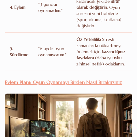
kaldıracak şekilde
aktif
"3 gündür
4. Eylem
olarak değiştirin
. Oyun
oynamadım."
süresini yeni hobilerle
(spor, okuma, kodlama)
değiştirin.
Öz Yeterlilik:
Stresli
zamanlarda nüksetmeyi
5.
"6 aydır oyun
önlemek için
kazandığınız
Sürdürme
oynamıyorum."
faydalara
(daha iyi uyku,
zihinsel netlik) odaklanın.
Eylem Planı: Oyun Oynamayı Birden Nasıl Bırakırsınız