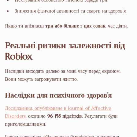
Зниження фізичної активності та скарги на здоров'я
Якщо ти впізнаєш
три або більше з цих ознак
, час діяти.
Реальні ризики залежності від
Roblox
Наслідки виходять далеко за межі часу перед екраном.
Вони можуть загрожувати життю.
Наслідки для психічного здоров'я
Дослідження, опубліковане в Journal of Affective
Disorders
, охопило
96 158 підлітків
. Результати були
приголомшливими.
Ігрова залежність збільшувала ймовірність посилення