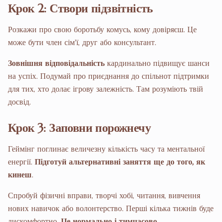
Крок 2: Створи підзвітність
Розкажи про свою боротьбу комусь, кому довіряєш. Це
може бути член сім'ї, друг або консультант.
Зовнішня відповідальність
кардинально підвищує шанси
на успіх. Подумай про приєднання до спільнот підтримки
для тих, хто долає ігрову залежність. Там розуміють твій
досвід.
Крок 3: Заповни порожнечу
Геймінг поглинає величезну кількість часу та ментальної
енергії.
Підготуй альтернативні заняття ще до того, як
кинеш
.
Спробуй фізичні вправи, творчі хобі, читання, вивчення
нових навичок або волонтерство. Перші кілька тижнів буде
дискомфортно.
Це нормально і тимчасово
.