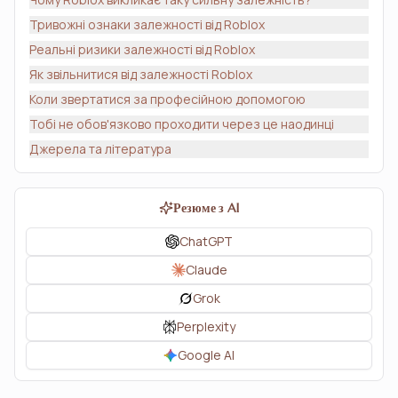
Тривожні ознаки залежності від Roblox
Реальні ризики залежності від Roblox
Як звільнитися від залежності Roblox
Коли звертатися за професійною допомогою
Тобі не обов'язково проходити через це наодинці
Джерела та література
Резюме з AI
ChatGPT
Claude
Grok
Perplexity
Google AI