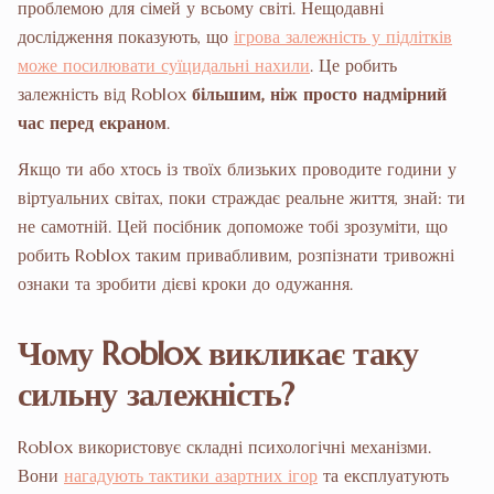
проблемою для сімей у всьому світі. Нещодавні
дослідження показують, що
ігрова залежність у підлітків
може посилювати суїцидальні нахили
. Це робить
залежність від Roblox
більшим, ніж просто надмірний
час перед екраном
.
Якщо ти або хтось із твоїх близьких проводите години у
віртуальних світах, поки страждає реальне життя, знай: ти
не самотній. Цей посібник допоможе тобі зрозуміти, що
робить Roblox таким привабливим, розпізнати тривожні
ознаки та зробити дієві кроки до одужання.
Чому Roblox викликає таку
сильну залежність?
Roblox використовує складні психологічні механізми.
Вони
нагадують тактики азартних ігор
та експлуатують