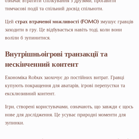
означає втратити спілкування з друзями, проґавити
тимчасові події та спільний досвід спільноти.
Цей
страх втраченої можливості (FOMO)
змушує гравців
заходити в гру. Це відбувається навіть тоді, коли вони
воліли б зупинитися.
Внутрішньоігрові транзакції та
нескінченний контент
Економіка Robux заохочує до постійних витрат. Гравці
купують покращення для аватарів, ігрові перепустки та
ексклюзивний контент.
Ігри, створені користувачами, означають, що завжди є щось
нове для дослідження. Це усуває природні моменти для
зупинки.