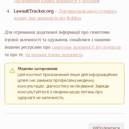
Дослідження ігрової залежності у підлітків
LawsuitTracker.org
-
Документація щодо судового
позову про залежність від Roblox
Для отримання додаткової інформації про симптоми
ігрової залежності та одужання, ознайомся з нашими
іншими ресурсами про
симптоми залежності від відеоігор
та про те,
чи реальна ігрова залежність
.
Медичне застереження
Цей контент призначений лише для інформаційних
цілей і не замінює професійну медичну
консультацію, діагностику чи лікування. Завжди
консультуйтеся з лікарем щодо питань про
здоров'я чи залежність.
Поділитися