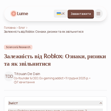
Lume
UK
Завантажити
Головна
Блог
Залежність від Roblox: Ознаки, ризики та як звільнитися
Science & Research
Залежність від Roblox: Ознаки, ризики
та як звільнитися
Titouan De Dain
TDD
Co-founder & CEO; Ex-gaming addict
•
11 грудня 2025 р.
•
7 хв читання
Зміст
Чому Roblox викликає таку сильну залежність?