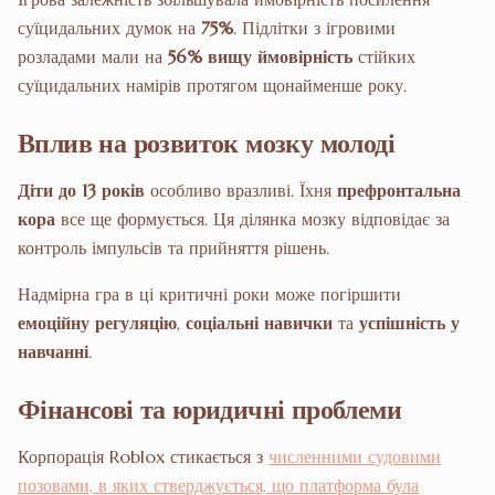
суїцидальних думок на
75%
. Підлітки з ігровими
розладами мали на
56% вищу ймовірність
стійких
суїцидальних намірів протягом щонайменше року.
Вплив на розвиток мозку молоді
Діти до 13 років
особливо вразливі. Їхня
префронтальна
кора
все ще формується. Ця ділянка мозку відповідає за
контроль імпульсів та прийняття рішень.
Надмірна гра в ці критичні роки може погіршити
емоційну регуляцію
,
соціальні навички
та
успішність у
навчанні
.
Фінансові та юридичні проблеми
Корпорація Roblox стикається з
численними судовими
позовами, в яких стверджується, що платформа була