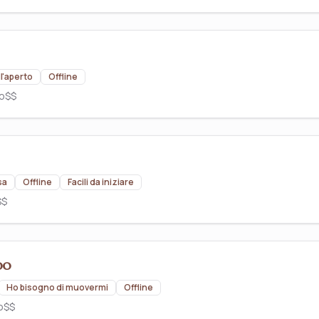
ll'aperto
Offline
to
$$
sa
Offline
Facili da iniziare
$$
po
Ho bisogno di muovermi
Offline
o
$$