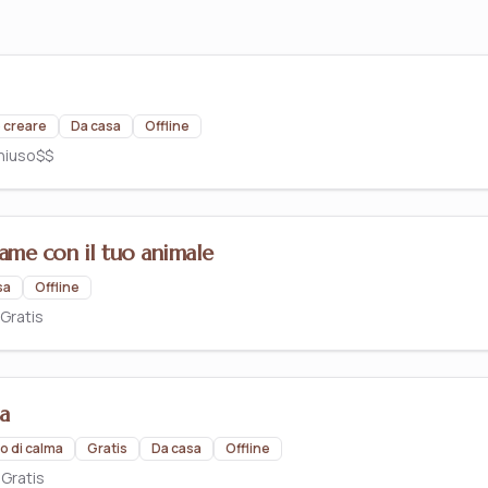
o creare
Da casa
Offline
hiuso
$$
me con il tuo animale
sa
Offline
Gratis
a
o di calma
Gratis
Da casa
Offline
o
Gratis