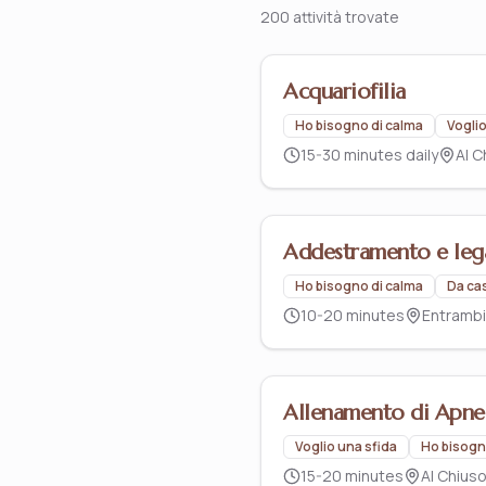
200 attività trovate
Acquariofilia
Ho bisogno di calma
Vogli
15-30 minutes daily
Al C
Addestramento e lega
Ho bisogno di calma
Da ca
10-20 minutes
Entrambi
Allenamento di Apne
Voglio una sfida
Ho bisogn
15-20 minutes
Al Chius