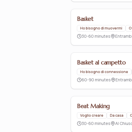
Basket
Ho bisogno di muovermi
O
30-60 minutes
Entramb
Basket al campetto
Ho bisogno di connessione
60-90 minutes
Entramb
Beat Making
Voglio creare
Da casa
G
30-60 minutes
Al Chius