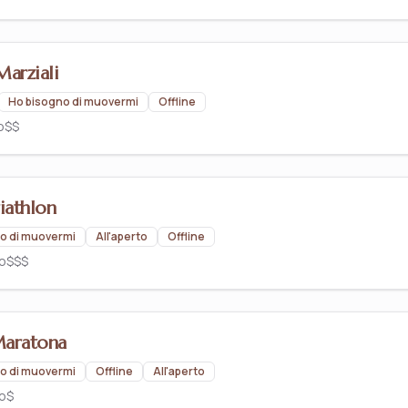
Marziali
Ho bisogno di muovermi
Offline
o
$$
iathlon
o di muovermi
All'aperto
Offline
to
$$$
Maratona
o di muovermi
Offline
All'aperto
to
$