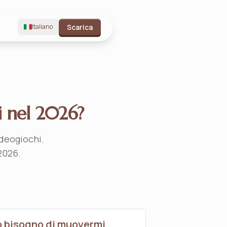
Italiano
Scarica
hi nel 2026?
ideogiochi.
2026.
 bisogno di muovermi