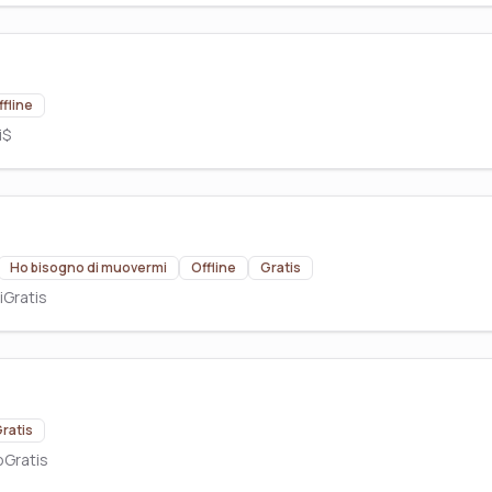
ffline
i
$
Ho bisogno di muovermi
Offline
Gratis
i
Gratis
ratis
o
Gratis