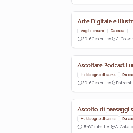
Arte Digitale e Illust
Voglio creare
Da casa
30-60 minutes
Al Chius
Ascoltare Podcast Lu
Ho bisogno di calma
Da ca
30-60 minutes
Entramb
Ascolto di paesaggi 
Ho bisogno di calma
Da ca
15-60 minutes
Al Chius