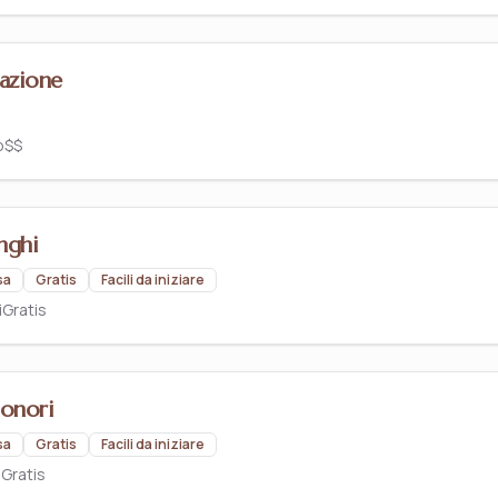
razione
o
$$
nghi
sa
Gratis
Facili da iniziare
i
Gratis
sonori
sa
Gratis
Facili da iniziare
o
Gratis