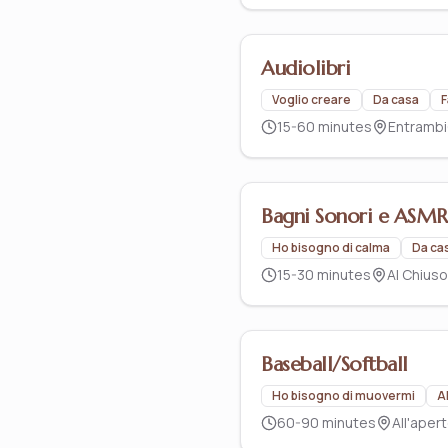
Audiolibri
Voglio creare
Da casa
F
15-60 minutes
Entrambi
Bagni Sonori e ASMR
Ho bisogno di calma
Da ca
15-30 minutes
Al Chiuso
Baseball/Softball
Ho bisogno di muovermi
A
60-90 minutes
All'aper