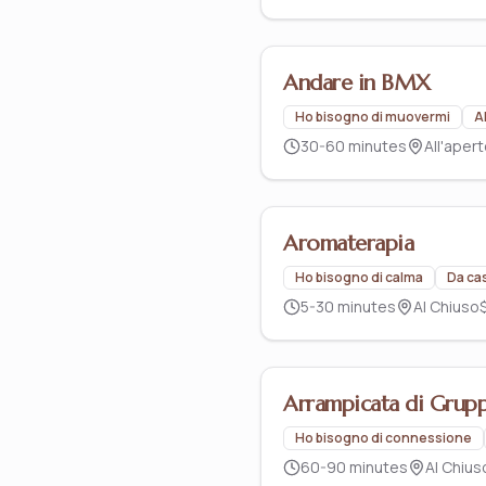
Andare in BMX
Ho bisogno di muovermi
A
30-60 minutes
All'aper
Aromaterapia
Ho bisogno di calma
Da ca
5-30 minutes
Al Chiuso
Arrampicata di Grup
Ho bisogno di connessione
60-90 minutes
Al Chius