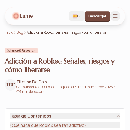
Lume
ES
Descargar
Inicio
Blog
Adicción a Roblox: Señales, riesgos y cómo liberarse
Science & Research
Adicción a Roblox: Señales, riesgos y
cómo liberarse
Titouan De Dain
TDD
Co-founder & CEO; Ex-gaming addict
•
11 de diciembre de 2025
•
7 min de lectura
Tabla de Contenidos
¿Qué hace que Roblox sea tan adictivo?