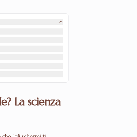
e? La scienza
che "gli schermi ti