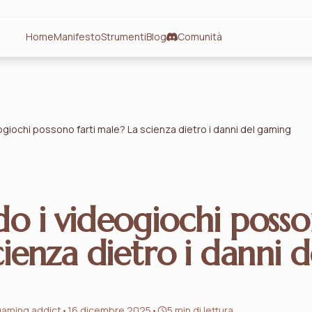
Home
Manifesto
Strumenti
Blog
Comunità
ogiochi possono farti male? La scienza dietro i danni del gaming
o i videogiochi posso
cienza dietro i danni 
gaming addict
•
16 dicembre 2025
•
5 min di lettura