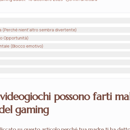
na (Perché nient'altro sembra divertente)
sto Opportunità)
rontale (Blocco emotivo)
videogiochi possono farti mal
 del gaming
liccato su questo articolo perché tua madre ti ha detto 