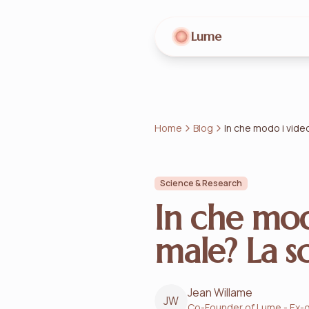
Lume
Home
Blog
In che modo i vide
Science & Research
In che mod
male? La s
Jean Willame
JW
Co-Founder of Lume - Ex-