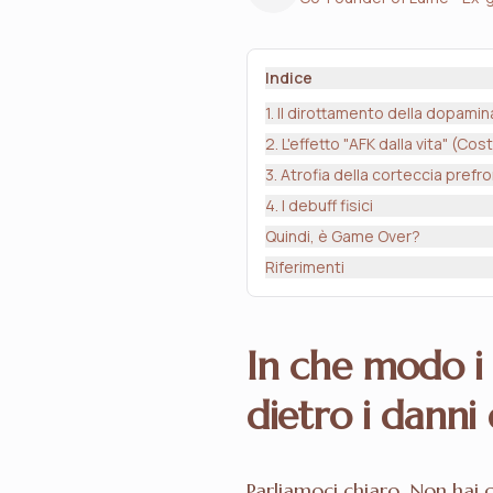
Indice
1. Il dirottamento della dopami
2. L'effetto "AFK dalla vita" (Co
3. Atrofia della corteccia pref
4. I debuff fisici
Quindi, è Game Over?
Riferimenti
In che modo i 
dietro i danni
Parliamoci chiaro. Non hai c