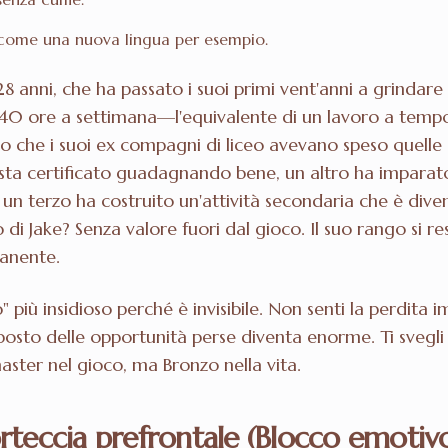
 come una nuova lingua per esempio.
28 anni, che ha passato i suoi primi vent'anni a grindar
i 40 ore a settimana—l'equivalente di un lavoro a tem
o che i suoi ex compagni di liceo avevano speso quelle
ista certificato guadagnando bene, un altro ha imparat
 un terzo ha costruito un'attività secondaria che è dive
oco di Jake? Senza valore fuori dal gioco. Il suo rango si 
manente.
o" più insidioso perché è invisibile. Non senti la perd
posto delle opportunità perse diventa enorme. Ti svegli 
ster nel gioco, ma Bronzo nella vita.
corteccia prefrontale (Blocco emotiv