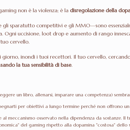
 gaming non è la violenza; è la
disregolazione della dop
 gli sparatutto competitivi e gli MMO—sono essenzialm
. Ogni uccisione, loot drop e aumento di rango innesca
tuo cervello.
iorno, inondi i tuoi recettori. Il tuo cervello, cercando
sando la tua sensibilità di base
.
le (leggere un libro, allenarsi, imparare una competenza) semb
pegnarti per obiettivi a lungo termine perché non offrono un
 al meccanismo osservato nella dipendenza da sostanze. Il tu
onomica" del gaming rispetto alla dopamina "costosa" dello s