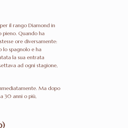
e per il rango Diamond in
po pieno. Quando ha
 stesse ore diversamente:
o lo spagnolo e ha
ntata la sua entrata
resettava ad ogni stagione,
ita immediatamente. Ma dopo
a 30 anni o più,
o)