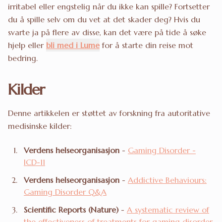
irritabel eller engstelig når du ikke kan spille? Fortsetter
du å spille selv om du vet at det skader deg? Hvis du
svarte ja på flere av disse, kan det være på tide å søke
hjelp eller
bli med i Lume
for å starte din reise mot
bedring.
Kilder
Denne artikkelen er støttet av forskning fra autoritative
medisinske kilder:
Verdens helseorganisasjon
-
Gaming Disorder -
ICD-11
Verdens helseorganisasjon
-
Addictive Behaviours:
Gaming Disorder Q&A
Scientific Reports (Nature)
-
A systematic review of
the effectiveness of treatments for gaming disorder