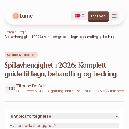
Lume
NO
Last ned
Home
Blog
Spillavhengighet i 2026: Komplett guide til tegn, behandling og bedring
Science & Research
Spillavhengighet i 2026: Komplett
guide til tegn, behandling og bedring
Titouan De Dain
TDD
Co-founder & CEO; Ex-gaming addict
•
28. januar 2026
•
7 min read
Innholdsfortegnelse
Hva er spillavhengighet?