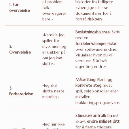
et problem,
historier fra tidligere
1. Før-
folk
avhengige eller se
overveielse
overreagerer
dokumentarer for å
bare.»
forstå
risikoen
.
Beslutningsbalanse:
Skriv
«Kanskje jeg
ned en
spiller for
fordeler/ulemper-liste
2.
mye, men jeg
over spillevanene dine.
Overveielse
er usikker på
Visualiser hvor du vil
om jeg kan
være om 5 år hvis
slutte.»
ingenting endres.
Målsetting:
Planlegg
«Jeg skal
konkrete steg
. Slett
3.
slutte neste
spill, selg konsoller eller
Forberedelse
mandag.»
installer
blokkeringsprogramvare.
Stimuluskontroll:
Du må
aktivt
endre miljøet ditt
«Jeg har ikke
for å fjerne triggere.