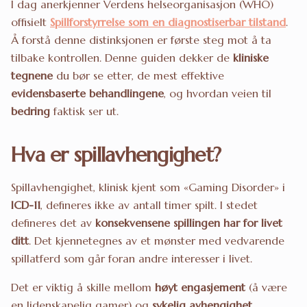
I dag anerkjenner Verdens helseorganisasjon (WHO)
offisielt
Spillforstyrrelse som en diagnostiserbar tilstand
.
Å forstå denne distinksjonen er første steg mot å ta
tilbake kontrollen. Denne guiden dekker de
kliniske
tegnene
du bør se etter, de mest effektive
evidensbaserte behandlingene
, og hvordan veien til
bedring
faktisk ser ut.
Hva er spillavhengighet?
Spillavhengighet, klinisk kjent som «Gaming Disorder» i
ICD-11
, defineres ikke av antall timer spilt. I stedet
defineres det av
konsekvensene spillingen har for livet
ditt
. Det kjennetegnes av et mønster med vedvarende
spillatferd som går foran andre interesser i livet.
Det er viktig å skille mellom
høyt engasjement
(å være
en lidenskapelig gamer) og
sykelig avhengighet
.