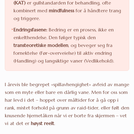
(KAT)
er gullstandarden for behandling, ofte
kombinert med
mindfulness
for å håndtere trang
og triggere.
•
Endringsfasene:
Bedring er en prosess, ikke en
enkelthendelse. Den følger typisk den
transteoretiske modellen
, og beveger seg fra
fornektelse (Før-overveielse) til aktiv endring
(Handling) og langsiktige vaner (Vedlikehold).
I årevis ble begrepet «spillavhengighet» avfeid av mange
som en myte eller bare en dårlig vane. Men for oss som
har levd i det – hoppet over måltider for å gå opp i
rank, mistet forhold på grunn av raid-tider, eller følt den
knusende hjernetåken når vi er borte fra skjermen – vet
vi at det er
høyst reelt
.