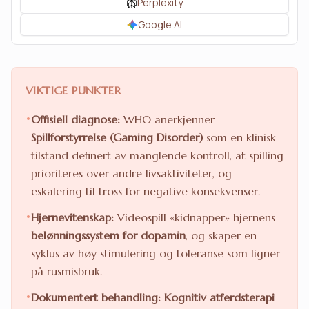
Perplexity
Google AI
VIKTIGE PUNKTER
•
Offisiell diagnose:
WHO anerkjenner
Spillforstyrrelse (Gaming Disorder)
som en klinisk
tilstand definert av manglende kontroll, at spilling
prioriteres over andre livsaktiviteter, og
eskalering til tross for negative konsekvenser.
•
Hjernevitenskap:
Videospill «kidnapper» hjernens
belønningssystem for dopamin
, og skaper en
syklus av høy stimulering og toleranse som ligner
på rusmisbruk.
•
Dokumentert behandling:
Kognitiv atferdsterapi