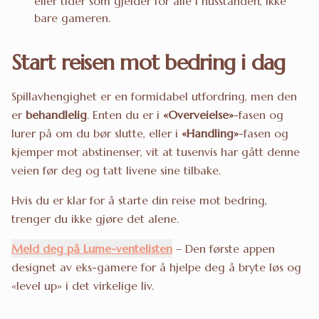
eller tider som gjelder for alle i husstanden, ikke
bare gameren.
Start reisen mot bedring i dag
Spillavhengighet er en formidabel utfordring, men den
er
behandlelig
. Enten du er i
«Overveielse»
-fasen og
lurer på om du bør slutte, eller i
«Handling»
-fasen og
kjemper mot abstinenser, vit at tusenvis har gått denne
veien før deg og tatt livene sine tilbake.
Hvis du er klar for å starte din reise mot bedring,
trenger du ikke gjøre det alene.
Meld deg på Lume-ventelisten
– Den første appen
designet av eks-gamere for å hjelpe deg å bryte løs og
«level up» i det virkelige liv.