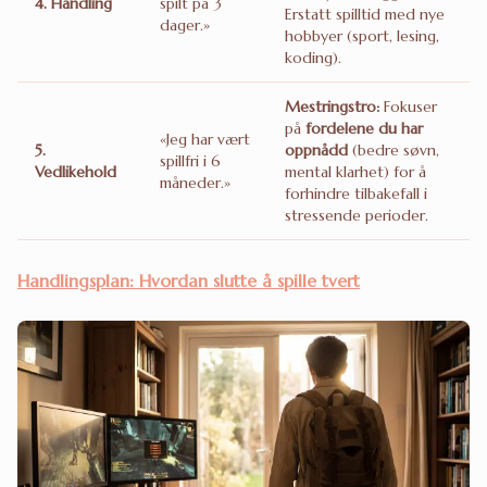
4. Handling
spilt på 3
Erstatt spilltid med nye
dager.»
hobbyer (sport, lesing,
koding).
Mestringstro:
Fokuser
på
fordelene du har
«Jeg har vært
5.
oppnådd
(bedre søvn,
spillfri i 6
Vedlikehold
mental klarhet) for å
måneder.»
forhindre tilbakefall i
stressende perioder.
Handlingsplan: Hvordan slutte å spille tvert