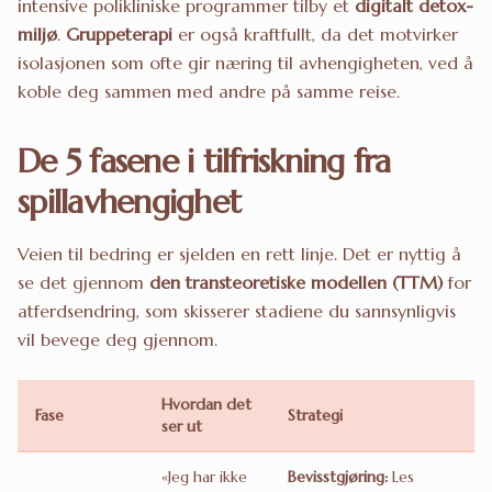
intensive polikliniske programmer tilby et
digitalt detox-
miljø
.
Gruppeterapi
er også kraftfullt, da det motvirker
isolasjonen som ofte gir næring til avhengigheten, ved å
koble deg sammen med andre på samme reise.
De 5 fasene i tilfriskning fra
spillavhengighet
Veien til bedring er sjelden en rett linje. Det er nyttig å
se det gjennom
den transteoretiske modellen (TTM)
for
atferdsendring, som skisserer stadiene du sannsynligvis
vil bevege deg gjennom.
Hvordan det
Fase
Strategi
ser ut
«Jeg har ikke
Bevisstgjøring:
Les