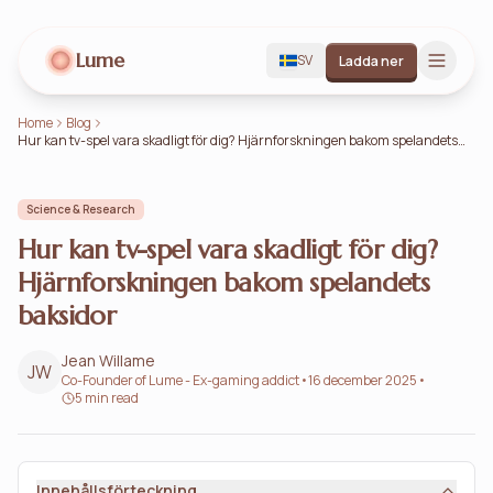
Lume
SV
Ladda ner
Home
Blog
Hur kan tv-spel vara skadligt för dig? Hjärnforskningen bakom spelandets
baksidor
Science & Research
Hur kan tv-spel vara skadligt för dig?
Hjärnforskningen bakom spelandets
baksidor
Jean Willame
JW
Co-Founder of Lume - Ex-gaming addict
•
16 december 2025
•
5 min read
Innehållsförteckning