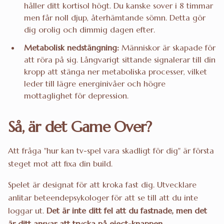
håller ditt kortisol högt. Du kanske sover i 8 timmar
men får noll djup, återhämtande sömn. Detta gör
dig orolig och dimmig dagen efter.
Metabolisk nedstängning:
Människor är skapade för
att röra på sig. Långvarigt sittande signalerar till din
kropp att stänga ner metaboliska processer, vilket
leder till lägre energinivåer och högre
mottaglighet för depression.
Så, är det Game Over?
Att fråga "hur kan tv-spel vara skadligt för dig" är första
steget mot att fixa din build.
Spelet är designat för att kroka fast dig. Utvecklare
anlitar beteendepsykologer för att se till att du inte
loggar ut.
Det är inte ditt fel att du fastnade, men det
är ditt ansvar att trycka på eject-knappen.