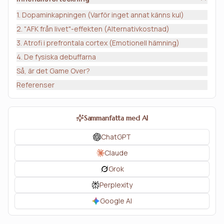
1. Dopaminkapningen (Varför inget annat känns kul)
2. "AFK från livet"-effekten (Alternativkostnad)
3. Atrofi i prefrontala cortex (Emotionell hämning)
4. De fysiska debuffarna
Så, är det Game Over?
Referenser
Sammanfatta med AI
ChatGPT
Claude
Grok
Perplexity
Google AI