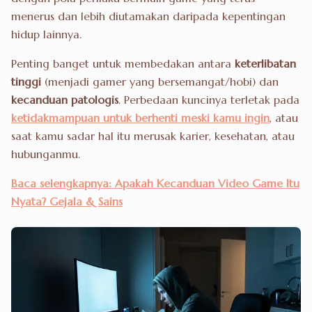
menerus dan lebih diutamakan daripada kepentingan
hidup lainnya.
Penting banget untuk membedakan antara
keterlibatan
tinggi
(menjadi gamer yang bersemangat/hobi) dan
kecanduan patologis
. Perbedaan kuncinya terletak pada
ketidakmampuan untuk berhenti meski kamu ingin
, atau
saat kamu sadar hal itu merusak karier, kesehatan, atau
hubunganmu.
Baca selengkapnya: Apakah Kecanduan Video Game Itu
Nyata? Gejala & Sains