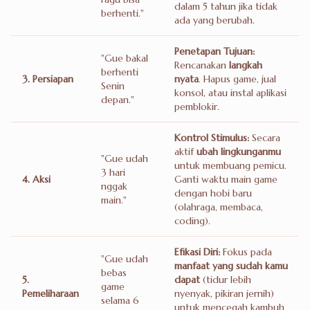
dalam 5 tahun jika tidak
berhenti."
ada yang berubah.
Penetapan Tujuan:
"Gue bakal
Rencanakan
langkah
berhenti
3. Persiapan
nyata
. Hapus game, jual
Senin
konsol, atau instal aplikasi
depan."
pemblokir.
Kontrol Stimulus:
Secara
aktif
ubah lingkunganmu
"Gue udah
untuk membuang pemicu.
3 hari
4. Aksi
Ganti waktu main game
nggak
dengan hobi baru
main."
(olahraga, membaca,
coding).
Efikasi Diri:
Fokus pada
"Gue udah
manfaat yang sudah kamu
bebas
5.
dapat
(tidur lebih
game
Pemeliharaan
nyenyak, pikiran jernih)
selama 6
untuk mencegah kambuh