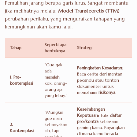
Pemulihan jarang berupa garis lurus. Sangat membantu
jika melihatnya melalui
Model Transteoretis (TTM)
perubahan perilaku, yang menguraikan tahapan yang
kemungkinan akan kamu lalui.
Seperti apa
Tahap
Strategi
bentuknya
"Gue gak
Peningkatan Kesadaran:
ada
Baca cerita dari mantan
1. Pra-
masalah
pecandu atau tonton
kontemplasi
kok, orang-
dokumenter untuk
orang aja
memahami
risikonya
.
yang lebay."
Keseimbangan
"Mungkin
Keputusan:
Tulis
daftar
gue main
pro/kontra
kebiasaan
2.
kebanyakan
gaming kamu. Bayangkan
Kontemplasi
sih, tapi
di mana kamu berada
ragu bisa