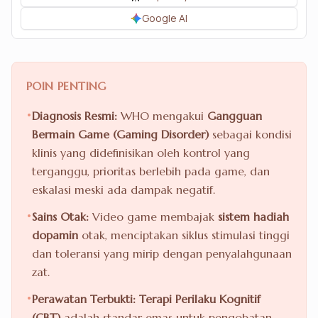
Google AI
POIN PENTING
•
Diagnosis Resmi:
WHO mengakui
Gangguan
Bermain Game (Gaming Disorder)
sebagai kondisi
klinis yang didefinisikan oleh kontrol yang
terganggu, prioritas berlebih pada game, dan
eskalasi meski ada dampak negatif.
•
Sains Otak:
Video game membajak
sistem hadiah
dopamin
otak, menciptakan siklus stimulasi tinggi
dan toleransi yang mirip dengan penyalahgunaan
zat.
•
Perawatan Terbukti:
Terapi Perilaku Kognitif
(CBT)
adalah standar emas untuk pengobatan,